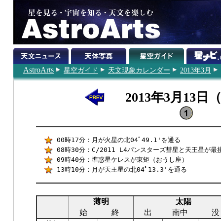
AstroArts
星空ガイド
天文現象カレンダー
2013年3月
2013年3月13日
00時17分：月が火星の北04ﾟ49.1'を通る
08時30分：C/2011 L4パンスターズ彗星と天王星が最接
09時40分：準惑星ケレスが東矩（おうし座）
13時10分：月が天王星の北04ﾟ13.3'を通る
薄明
太陽
始
終
出
南中
没