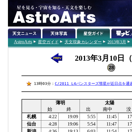
AstroArts
星空ガイド
天文現象カレンダー
2013年3月
2013年3月10日
13時03分：
C/2011 L4パンスターズ彗星が近日点を通
薄明
太陽
始
終
出
南中
没
札幌
4:22
19:09
5:55
11:45
17
仙台
4:28
19:06
5:54
11:47
17
新潟
4:36
19:13
6:03
11:54
17