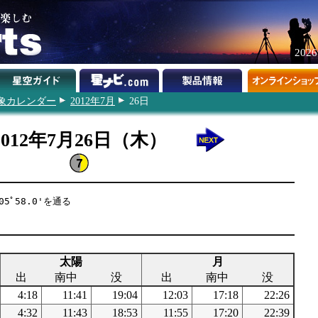
202
象カレンダー
2012年7月
26日
2012年7月26日（木）
5ﾟ58.0'を通る
太陽
月
出
南中
没
出
南中
没
4:18
11:41
19:04
12:03
17:18
22:26
4:32
11:43
18:53
11:55
17:20
22:39