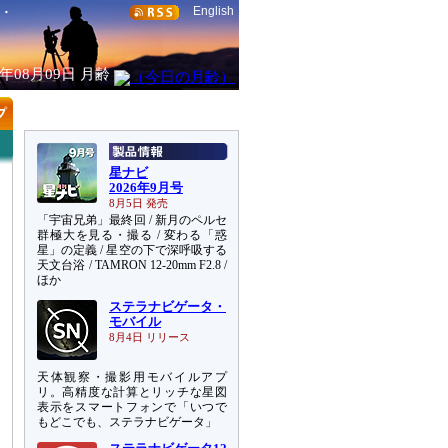
English
6年08月09日
月齢
星ナビ
2026年9月号
8月5日 発売
「宇宙兄弟」最終回 / 新月のペルセ
群極大を見る・撮る / 変わる「惑
星」の定義 / 星空の下で深呼吸する
天文台浴 / TAMRON 12-20mm F2.8 /
ほか
ステラナビゲータ・
モバイル
8月4日 リリース
天体観察・撮影用モバイルアプ
リ。高精度な計算とリッチな星図
表示をスマートフォンで「いつで
もどこでも、ステラナビゲータ」