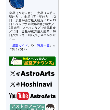
金星（夕方～宵）、火星（未明～
明け方）、土星（宵～明け方）／2
日：水星が西方最大離角／12～13
日：ペルセウス座流星群が極大／1
3日未明：スペインなどで皆既日食
／15日：金星が東方最大離角／16
日夕方～宵：細い月と金星が接近
／…
「
星空ガイド
」や「
特集一覧
」も
ご覧ください