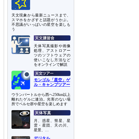
天文現象から最新ニュースまで、
スマホをかざすと話題がうかぶ。
不思議がいっぱいの星空を楽しも
う
天体写真撮影や画像
処理、アストロアー
ツのソフトウェアの
使いこなし方法など
をオンラインで解説
モンゴル「星空」ゲ
ル・キャンプツアー
ウランバートルから西へ250km以上
離れたゲルに連泊。光害のない場
所でペルセ群や星空を楽しめます
月、惑星、彗星、星
雲・星団、天の川、
星景、…
デジタル