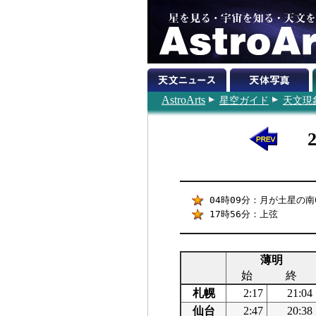
AstroArts
星空ガイド
天文現
04時09分：月が土星の南0
17時56分：上弦
薄明
始
終
札幌
2:17
21:04
仙台
2:47
20:38