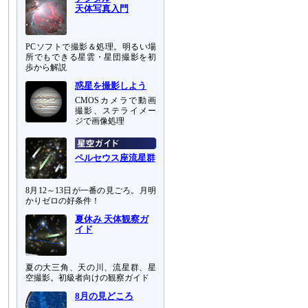
天体写真入門
PCソフトで撮影＆処理。明るい場
所でもできる星雲・星団撮影を初
歩から解説
惑星を撮影しよう
CMOSカメラで動画
撮影、ステライメー
ジで画像処理
ペルセウス座流星群
8月12～13日が一番の見ごろ。月明
かりゼロの好条件！
夏休み 天体観察ガ
イド
夏の大三角、天の川、流星群、星
空撮影。初級者向けの観察ガイド
8月の見どころ