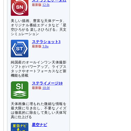
ステラナビゲータ12
最新版
12.0i
美しい描画、豊富な天体データ、
オリジナル番組エディタなど「星
空ひろがる 楽しさひろげる」天文
シミュレーション
ステラショット3
最新版
3.0o
純国産のオールインワン天体撮影
ソフトがパワーアップ。ライブス
タックやオートフォーカスなど新
機能も搭載
ステライメージ10
最新版
10.0f
天体画像に埋もれた微細な情報を
最大限に引き出し、不要なノイズ
は徹底的に除去して美しい天体写
真に仕上げる
星空ナビ