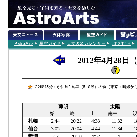
AstroArts
星空ガイド
天文現象カレンダー
2012年4月
2012年4月28日
22時45分：かに座1番星（5.8等）の食（東京：暗縁か
薄明
太陽
始
終
出
南中
札幌
2:44
20:22
4:33
11:32
1
仙台
3:05
20:04
4:44
11:34
1
新潟
3:14
20:10
4:52
11:41
1