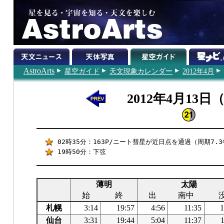
AstroArts
星空ガイド
天文現象カレンダー
2012年4月
2012年4月13日
02時35分：163P/ニート彗星が近日点を通過（周期7.
19時50分：下弦
薄明
太陽
始
終
出
南中
札幌
3:14
19:57
4:56
11:35
1
仙台
3:31
19:44
5:04
11:37