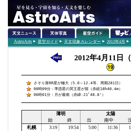
AstroArts
星空ガイド
天文現象カレンダー
2012年4月
2012年4月11日
さそり座RR星が極大（5.0～12.4等、周期281日）
00時09分：準惑星の冥王星が留（赤経18h40.4m）
06時01分：月が最南（赤緯-21ﾟ48.8'）
薄明
太陽
始
終
出
南中
札幌
3:19
19:54
5:00
11:36
1