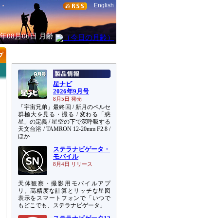
English
6年08月06日
月齢
星ナビ
2026年9月号
8月5日 発売
「宇宙兄弟」最終回 / 新月のペルセ
群極大を見る・撮る / 変わる「惑
星」の定義 / 星空の下で深呼吸する
天文台浴 / TAMRON 12-20mm F2.8 /
ほか
ステラナビゲータ・
モバイル
8月4日 リリース
天体観察・撮影用モバイルアプ
リ。高精度な計算とリッチな星図
表示をスマートフォンで「いつで
もどこでも、ステラナビゲータ」