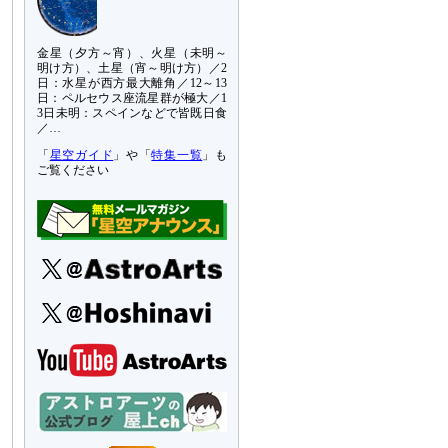
金星（夕方～宵）、火星（未明～
明け方）、土星（宵～明け方）／2
日：水星が西方最大離角／12～13
日：ペルセウス座流星群が極大／1
3日未明：スペインなどで皆既日食
／…
「
星空ガイド
」や「
特集一覧
」も
ご覧ください