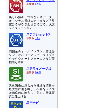
ステラナビゲータ12
最新版
12.0i
美しい描画、豊富な天体データ、
オリジナル番組エディタなど「星
空ひろがる 楽しさひろげる」天文
シミュレーション
ステラショット3
最新版
3.0o
純国産のオールインワン天体撮影
ソフトがパワーアップ。ライブス
タックやオートフォーカスなど新
機能も搭載
ステライメージ10
最新版
10.0f
天体画像に埋もれた微細な情報を
最大限に引き出し、不要なノイズ
は徹底的に除去して美しい天体写
真に仕上げる
星空ナビ