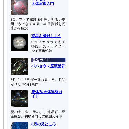
天体写真入門
PCソフトで撮影＆処理。明るい場
所でもできる星雲・星団撮影を初
歩から解説
惑星を撮影しよう
CMOSカメラで動画
撮影、ステライメー
ジで画像処理
ペルセウス座流星群
8月12～13日が一番の見ごろ。月明
かりゼロの好条件！
夏休み 天体観察ガ
イド
夏の大三角、天の川、流星群、星
空撮影。初級者向けの観察ガイド
8月の見どころ