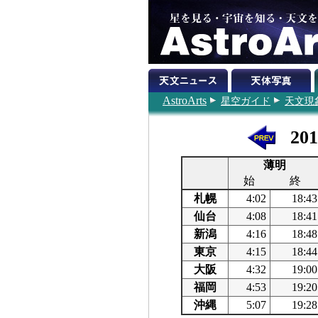
AstroArts
星空ガイド
天文現
20
薄明
始
終
札幌
4:02
18:43
仙台
4:08
18:41
新潟
4:16
18:48
東京
4:15
18:44
大阪
4:32
19:00
福岡
4:53
19:20
沖縄
5:07
19:28