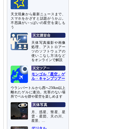
天文現象から最新ニュースまで、
スマホをかざすと話題がうかぶ。
不思議がいっぱいの星空を楽しも
う
天体写真撮影や画像
処理、アストロアー
ツのソフトウェアの
使いこなし方法など
をオンラインで解説
モンゴル「星空」ゲ
ル・キャンプツアー
ウランバートルから西へ250km以上
離れたゲルに連泊。光害のない場
所でペルセ群や星空を楽しめます
月、惑星、彗星、星
雲・星団、天の川、
星景、…
デジタル