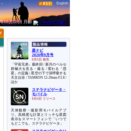
English
6年08月08日
月齢
星ナビ
2026年9月号
8月5日 発売
「宇宙兄弟」最終回 / 新月のペルセ
群極大を見る・撮る / 変わる「惑
星」の定義 / 星空の下で深呼吸する
天文台浴 / TAMRON 12-20mm F2.8 /
ほか
ステラナビゲータ・
モバイル
8月4日 リリース
天体観察・撮影用モバイルアプ
リ。高精度な計算とリッチな星図
表示をスマートフォンで「いつで
もどこでも、ステラナビゲータ」