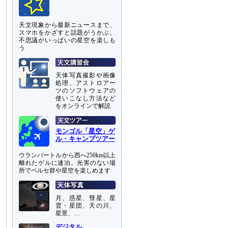
天文現象から最新ニュースまで、
スマホをかざすと話題がうかぶ。
不思議がいっぱいの星空を楽しも
う
天体写真撮影や画像
処理、アストロアー
ツのソフトウェアの
使いこなし方法など
をオンラインで解説
モンゴル「星空」ゲ
ル・キャンプツアー
ウランバートルから西へ250km以上
離れたゲルに連泊。光害のない場
所でペルセ群や星空を楽しめます
月、惑星、彗星、星
雲・星団、天の川、
星景、…
デジタル