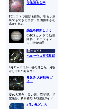
天体写真入門
PCソフトで撮影＆処理。明るい場
所でもできる星雲・星団撮影を初
歩から解説
惑星を撮影しよう
CMOSカメラで動画
撮影、ステライメー
ジで画像処理
ペルセウス座流星群
8月12～13日が一番の見ごろ。月明
かりゼロの好条件！
夏休み 天体観察ガ
イド
夏の大三角、天の川、流星群、星
空撮影。初級者向けの観察ガイド
8月の見どころ