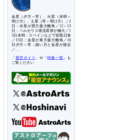
金星（夕方～宵）、火星（未明～
明け方）、土星（宵～明け方）／2
日：水星が西方最大離角／12～13
日：ペルセウス座流星群が極大／1
3日未明：スペインなどで皆既日食
／15日：金星が東方最大離角／16
日夕方～宵：細い月と金星が接近
／…
「
星空ガイド
」や「
特集一覧
」も
ご覧ください