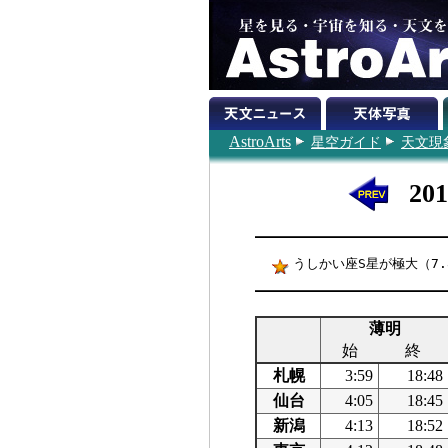
AstroArts
星空ガイド
天文現
20
うしかい座S星が極大（7.8
薄明
始
終
札幌
3:59
18:48
仙台
4:05
18:45
新潟
4:13
18:52