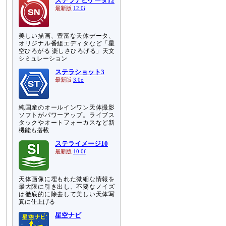
ステラナビゲータ12
最新版
12.0i
美しい描画、豊富な天体データ、
オリジナル番組エディタなど「星
空ひろがる 楽しさひろげる」天文
シミュレーション
ステラショット3
最新版
3.0o
純国産のオールインワン天体撮影
ソフトがパワーアップ。ライブス
タックやオートフォーカスなど新
機能も搭載
ステライメージ10
最新版
10.0f
天体画像に埋もれた微細な情報を
最大限に引き出し、不要なノイズ
は徹底的に除去して美しい天体写
真に仕上げる
星空ナビ