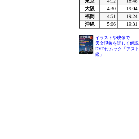
東京
4:12
18:48
大阪
4:30
19:04
福岡
4:51
19:24
沖縄
5:06
19:31
イラストや映像で
天文現象を詳しく解説
DVD付ムック「アスト
鑑」