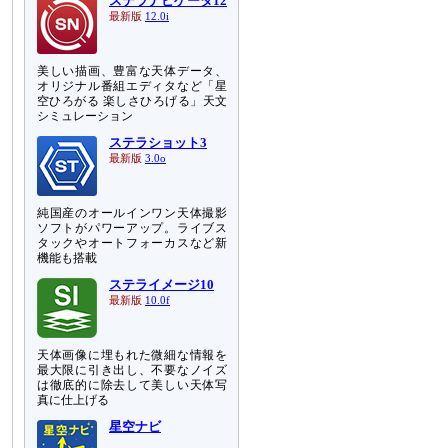
ステラナビゲータ12
最新版
12.0i
美しい描画、豊富な天体データ、
オリジナル番組エディタなど「星
空ひろがる 楽しさひろげる」天文
シミュレーション
ステラショット3
最新版
3.0o
純国産のオールインワン天体撮影
ソフトがパワーアップ。ライブス
タックやオートフォーカスなど新
機能も搭載
ステライメージ10
最新版
10.0f
天体画像に埋もれた微細な情報を
最大限に引き出し、不要なノイズ
は徹底的に除去して美しい天体写
真に仕上げる
星空ナビ