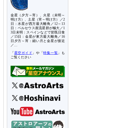
金星（夕方～宵）、火星（未明～
明け方）、土星（宵～明け方）／2
日：水星が西方最大離角／12～13
日：ペルセウス座流星群が極大／1
3日未明：スペインなどで皆既日食
／15日：金星が東方最大離角／16
日夕方～宵：細い月と金星が接近
／…
「
星空ガイド
」や「
特集一覧
」も
ご覧ください