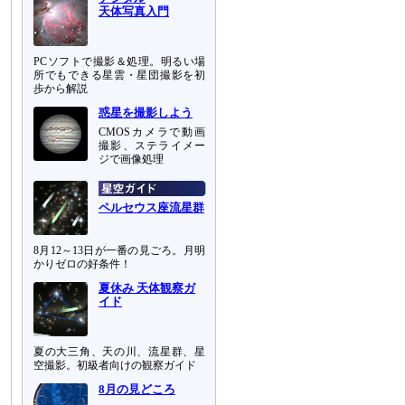
天体写真入門
PCソフトで撮影＆処理。明るい場
所でもできる星雲・星団撮影を初
歩から解説
惑星を撮影しよう
CMOSカメラで動画
撮影、ステライメー
ジで画像処理
ペルセウス座流星群
8月12～13日が一番の見ごろ。月明
かりゼロの好条件！
夏休み 天体観察ガ
イド
夏の大三角、天の川、流星群、星
空撮影。初級者向けの観察ガイド
8月の見どころ