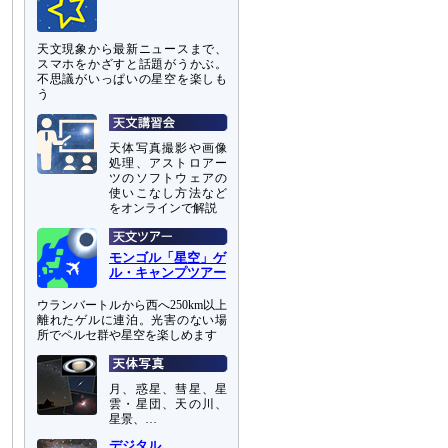
天文現象から最新ニュースまで、
スマホをかざすと話題がうかぶ。
不思議がいっぱいの星空を楽しも
う
天体写真撮影や画像
処理、アストロアー
ツのソフトウェアの
使いこなし方法など
をオンラインで解説
モンゴル「星空」ゲ
ル・キャンプツアー
ウランバートルから西へ250km以上
離れたゲルに連泊。光害のない場
所でペルセ群や星空を楽しめます
月、惑星、彗星、星
雲・星団、天の川、
星景、…
デジタル