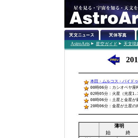
AstroArts
星空ガイド
天文現
20
本田・ムルコス・パイド
00時06分：カシオペヤ座
02時05分：火星（光度1.
08時06分：土星と金星が最
20時06分：金星が土星の南
薄明
始
終