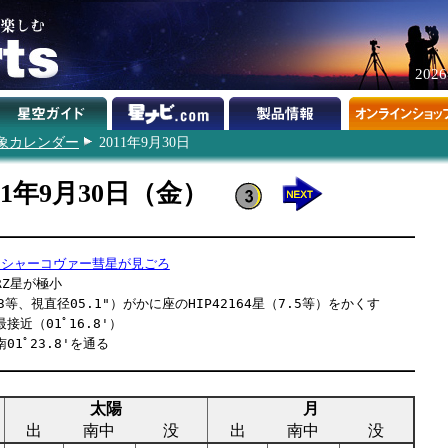
202
象カレンダー
2011年9月30日
11年9月30日（金）
ゥシャーコヴァー彗星が見ごろ
RZ星が極小
3等、視直径05.1"）がかに座のHIP42164星（7.5等）をかくす
接近（01ﾟ16.8'）
01ﾟ23.8'を通る
太陽
月
出
南中
没
出
南中
没