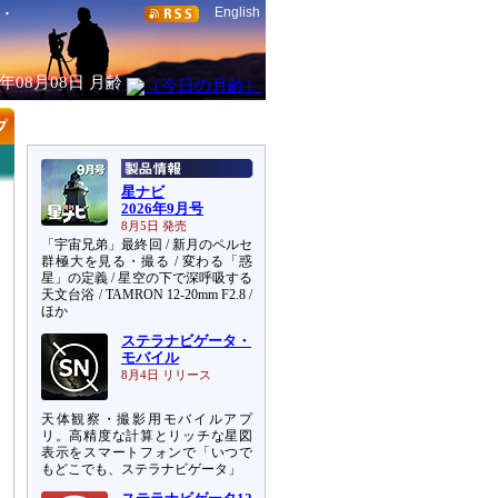
English
6年08月08日
月齢
星ナビ
2026年9月号
8月5日 発売
「宇宙兄弟」最終回 / 新月のペルセ
群極大を見る・撮る / 変わる「惑
星」の定義 / 星空の下で深呼吸する
天文台浴 / TAMRON 12-20mm F2.8 /
ほか
ステラナビゲータ・
モバイル
8月4日 リリース
天体観察・撮影用モバイルアプ
リ。高精度な計算とリッチな星図
表示をスマートフォンで「いつで
もどこでも、ステラナビゲータ」