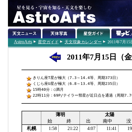
AstroArts
星空ガイド
天文現象カレンダー
2011年7月15
2011年7月15日（
きりん座T星が極大（7.3～14.4等、周期373日）
くじら座U星が極大（6.8～13.4等、周期235日）
15時40分：○満月
22時11分：69P/テイラー彗星が近日点を通過（周期7.
薄明
太陽
始
終
出
南中
没
札幌
1:58
21:22
4:07
11:41
19