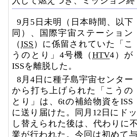
入して燃えつき、ミッション終
9月5日未明（日本時間、以下
同）、国際宇宙ステーション
（
ISS
）に係留されていた「こ
うのとり」4号機（
HTV
4）が
ISSを離脱した。
8月4日に種子島宇宙センター
から打ち上げられた「こうの
とり」は、6tの補給物資をISS
に送り届けた。同月12日にド
し替えられた後は、代わりに
業が行われた。今回は初めて