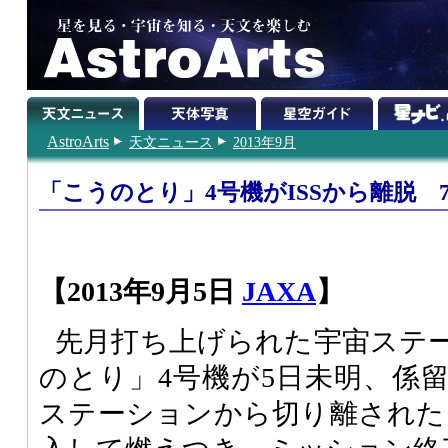
AstroArts
天文ニュース
2013年9月
「こうのとり」4号機がISSから離脱 
【2013年9月5日
JAXA
】
先月打ち上げられた宇宙ステ
のとり」4号機が5日未明、係
ステーションから切り離された