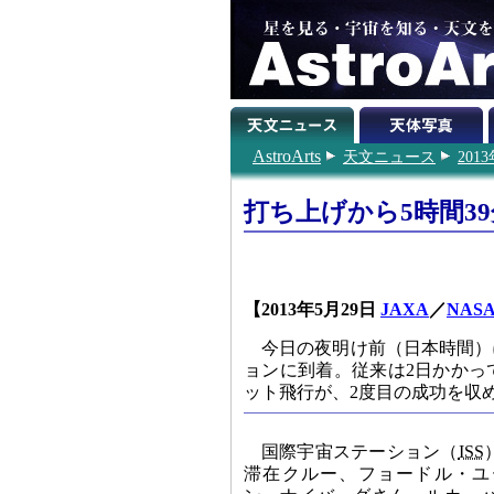
AstroArts
天文ニュース
201
打ち上げから5時間3
【2013年5月29日
JAXA
／
NAS
今日の夜明け前（日本時間）
ョンに到着。従来は2日かかっ
ット飛行が、2度目の成功を収
国際宇宙ステーション（
ISS
滞在クルー、フョードル・ユ