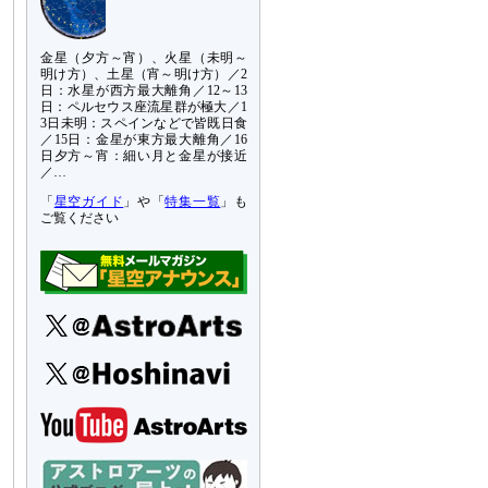
金星（夕方～宵）、火星（未明～
明け方）、土星（宵～明け方）／2
日：水星が西方最大離角／12～13
日：ペルセウス座流星群が極大／1
3日未明：スペインなどで皆既日食
／15日：金星が東方最大離角／16
日夕方～宵：細い月と金星が接近
／…
「
星空ガイド
」や「
特集一覧
」も
ご覧ください