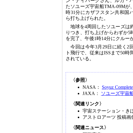
ン・ナイバーグさん、ルカ・
たソユーズ宇宙船TMA-09Mが
時31分にカザフスタン共和国
ら打ち上げられた。
地球を4周回したソユーズは約4
りつき、打ち上げからわずか5
を完了、午後1時14分にクルーが
今回は今年3月29日に続く
ト飛行で、従来はISSまで50
されている。
〈参照〉
NASA：
Soyuz Completes
JAXA：
ソユーズ宇宙船
〈関連リンク〉
宇宙ステーション・き
アストロアーツ 投稿
〈関連ニュース〉