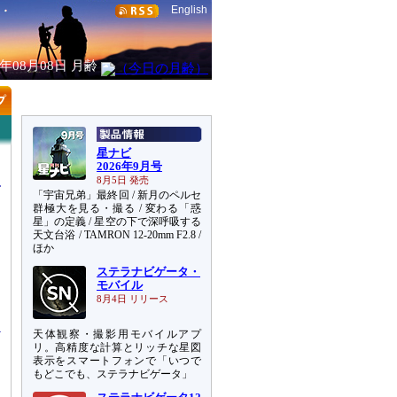
English
6年08月08日
月齢
星ナビ
2026年9月号
8月5日 発売
「宇宙兄弟」最終回 / 新月のペルセ
群極大を見る・撮る / 変わる「惑
星」の定義 / 星空の下で深呼吸する
天文台浴 / TAMRON 12-20mm F2.8 /
ほか
ステラナビゲータ・
シ
モバイル
カ
8月4日 リリース
天体観察・撮影用モバイルアプ
リ。高精度な計算とリッチな星図
表示をスマートフォンで「いつで
もどこでも、ステラナビゲータ」