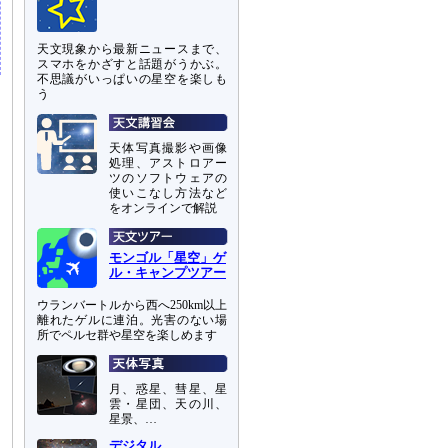
天文現象から最新ニュースまで、
スマホをかざすと話題がうかぶ。
不思議がいっぱいの星空を楽しも
う
天体写真撮影や画像
処理、アストロアー
ツのソフトウェアの
使いこなし方法など
をオンラインで解説
モンゴル「星空」ゲ
ル・キャンプツアー
ウランバートルから西へ250km以上
離れたゲルに連泊。光害のない場
所でペルセ群や星空を楽しめます
月、惑星、彗星、星
雲・星団、天の川、
星景、…
デジタル