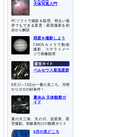
天体写真入門
PCソフトで撮影＆処理。明るい場
所でもできる星雲・星団撮影を初
歩から解説
惑星を撮影しよう
CMOSカメラで動画
撮影、ステライメー
ジで画像処理
ペルセウス座流星群
8月12～13日が一番の見ごろ。月明
かりゼロの好条件！
夏休み 天体観察ガ
イド
夏の大三角、天の川、流星群、星
空撮影。初級者向けの観察ガイド
8月の見どころ