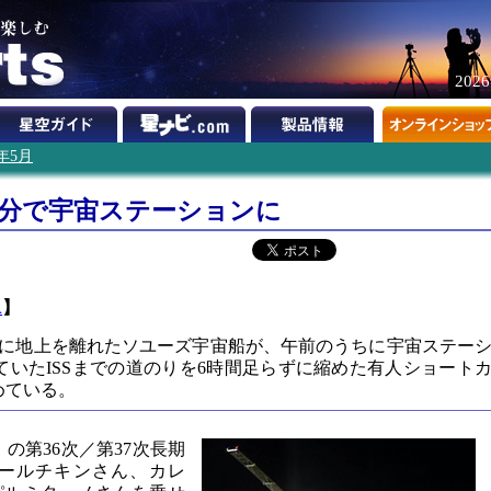
202
3年5月
9分で宇宙ステーションに
A
】
に地上を離れたソユーズ宇宙船が、午前のうちに宇宙ステー
ていたISSまでの道のりを6時間足らずに縮めた有人ショート
めている。
）の第36次／第37次長期
ールチキンさん、カレ