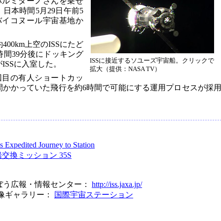
パルミターノさんを乗せ
、日本時間5月29日午前5
バイコヌール宇宙基地か
00km上空のISSにたど
時間39分後にドッキング
ISSに接近するソユーズ宇宙船。クリックで
ISSに入室した。
拡大（提供：NASA TV）
2回目の有人ショートカッ
時間かかっていた飛行を約6時間で可能にする運用プロセスが採
 Expedited Journey to Station
交換ミッション 35S
ぼう広報・情報センター：
http://iss.jaxa.jp/
画像ギャラリー：
国際宇宙ステーション