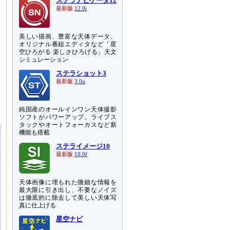
ステラナビゲータ12
最新版
12.0i
美しい描画、豊富な天体データ、
オリジナル番組エディタなど「星
空ひろがる 楽しさひろげる」天文
シミュレーション
ステラショット3
最新版
3.0o
用
純国産のオールインワン天体撮影
ソフトがパワーアップ。ライブス
タックやオートフォーカスなど新
機能も搭載
ステライメージ10
最新版
10.0f
天体画像に埋もれた微細な情報を
最大限に引き出し、不要なノイズ
は徹底的に除去して美しい天体写
真に仕上げる
星空ナビ