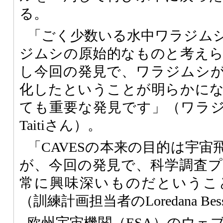
る。
「ごく少数いる水中ワラジム
ジムシの原始的なものと考え
し今回の発見で、ワラジムシ
化したということが明らかに
ても重要な発見です」（ワラジムシ
Taitiさん）。
「CAVESの本来の目的は宇
が、今回の発見で、科学調査
常に興味深いものだというこ
（訓練計画担当者のLoredana Be
欧州宇宙機関（
ESA
）のウェ