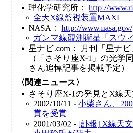
理化学研究所：
http://www.ri
全天X線監視装置MAXI
NASA：
http://www.nasa.gov/
ガンマ線観測衛星「スウ
星ナビ.com： 月刊「星ナビ
（「さそり座X-1」の光学
さん追悼記事を掲載予定）
〈関連ニュース〉
さそり座X-1の発見とX線
2002/10/11 -
小柴さん、20
賞を受賞
2001/03/02 -
[訃報] X線