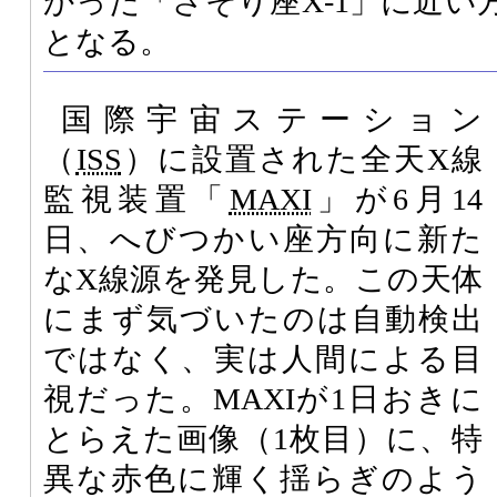
かった「さそり座X-1」に近い
となる。
国際宇宙ステーション
（
ISS
）に設置された全天X線
監視装置「
MAXI
」が6月14
日、へびつかい座方向に新た
なX線源を発見した。この天体
にまず気づいたのは自動検出
ではなく、実は人間による目
視だった。MAXIが1日おきに
とらえた画像（1枚目）に、特
異な赤色に輝く揺らぎのよう