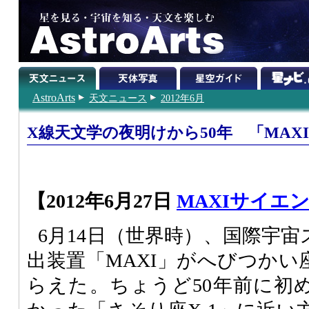
AstroArts
天文ニュース
2012年6月
X線天文学の夜明けから50年 「MAX
【2012年6月27日
MAXIサイエ
6月14日（世界時）、国際宇
出装置「MAXI」がへびつかい
らえた。ちょうど50年前に初