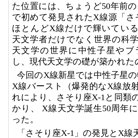
た位置には、ちょうど50年前の1
で初めて発見されたX線源「さそ
ほとんどX線だけで輝いてい
天文学者だけでなく世界の科
天文学の世界に中性子星やブ
し、現代天文学の礎が築かれた
今回のX線新星では中性子星の
X線バースト（爆発的なX線放
れにより、さそり座X-1と同類
かり、 X線天文学誕生50周年
った。
「さそり座X-1」の発見とX