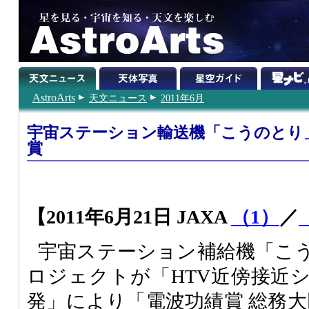
AstroArts
天文ニュース
2011年6月
宇宙ステーション輸送機「こうのとり
賞
【2011年6月21日 JAXA
（1）
／
宇宙ステーション補給機「こう
ロジェクトが「HTV近傍接近
発」により「電波功績賞 総務大