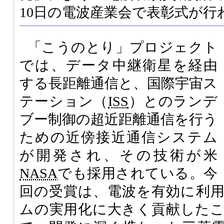
10日の電波産業会で表彰式が行
「こうのとり」プロジェクト
では、データ中継衛星を経由
する長距離通信と、国際宇宙ス
テーション（
ISS
）とのランデ
ブー制御の超近距離通信を行う
ための近傍接近通信システム
が開発され、その技術が米
NASA
でも採用されている。今
回の受賞は、電波を有効に利
ムの実用化に大きく貢献した