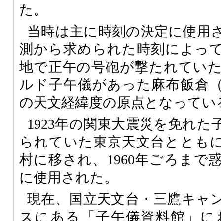
た。
当時は主に時刻の決定に使用
測から求められた時刻によっ
地で正午の号砲が撃たれてい
ルド子午儀があった麻布飯倉
の天文経緯度の原点となってい
1923年の関東大震災を免れ
られていた東京天文台とともに1
村に移され、1960年ごろまで
に使用された。
現在、国立天文台・三鷹キャ
スにある「子午儀資料館」に