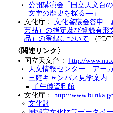
公開講演会「国立天文台
文学の歴史を探る―」
文化庁：
文化審議会答申 
芸品）の指定及び登録有形
品）の登録について
（PD
〈関連リンク〉
国立天文台：
http://www.nao.
天文情報センター アー
三鷹キャンパス見学案内
子午儀資料館
文化庁：
http://www.bunka.go
文化財
国指定文化財等データベ