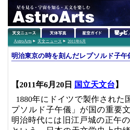
AstroArts
天文ニュース
2011年6月
明治東京の時を刻んだレプソルド子午
【2011年6月20日
国立天文台
】
1880年にドイツで製作され
プソルド子午儀」が国の重要
明治時代には旧江戸城の正午