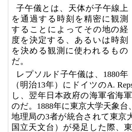
子午儀とは、天体が子午線上
を通過する時刻を精密に観測
することによってその地の経
度を決定する、あるいは時刻
を決める観測に使われるもの
だ。
レプソルド子午儀は、1880年
（明治13年）にドイツのA. Repso
し、翌年日本政府の海軍省海
のだ。1888年に東京大学天象
地理局の3者が統合されて東京
国立天文台）が発足した際、