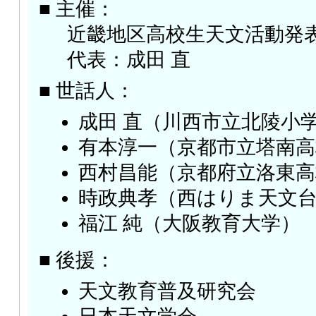
■ 主催：
近畿地区高校生天文活動発
代表：成田 直
■ 世話人：
成田 直（川西市立北陵小
有本淳一（京都市立塔南高
西村昌能（京都府立洛東高
時政典孝（西はりま天文
福江 純（大阪教育大学）
■ 後援：
天文教育普及研究会