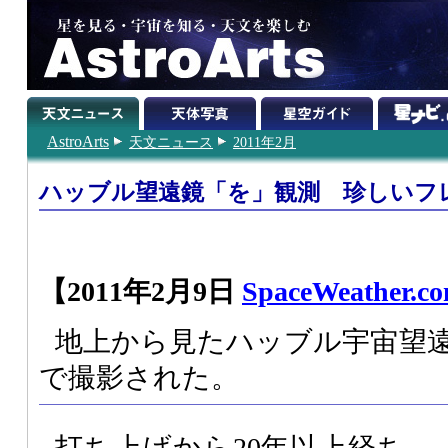
AstroArts
天文ニュース
2011年2月
ハッブル望遠鏡「を」観測 珍しいフ
【2011年2月9日
SpaceWeather.c
地上から見たハッブル宇宙望
で撮影された。
打ち上げから20年以上経ち、