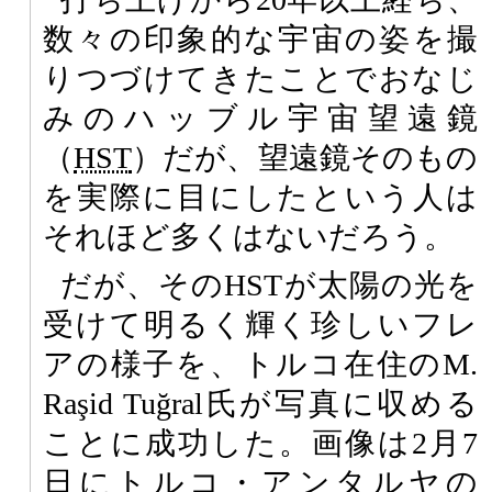
数々の印象的な宇宙の姿を撮
りつづけてきたことでおなじ
みのハッブル宇宙望遠鏡
（
HST
）だが、望遠鏡そのもの
を実際に目にしたという人は
それほど多くはないだろう。
だが、そのHSTが太陽の光を
受けて明るく輝く珍しいフレ
アの様子を、トルコ在住のM.
Raşid Tuğral氏が写真に収める
ことに成功した。画像は2月7
日にトルコ・アンタルヤの