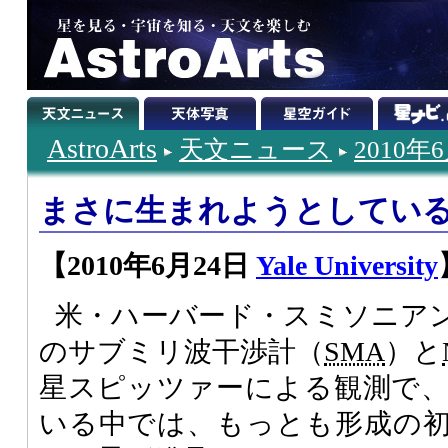
AstroArts
天文ニュース
2010年
まさに生まれようとしてい
【2010年6月24日
Yale University
米・ハーバード・スミソニア
のサブミリ波干渉計（
SMA
）と
星スピッツァーによる観測で
いる中では、もっとも形成の