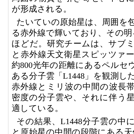
が形成される。
たいていの原始星は、周囲を
る赤外線で輝いており、その明る
ほどだ。研究チームは、サブ
と赤外線天文衛星スピッツァ
約800光年の距離にあるペルセ
ある分子雲「L1448」を観測
赤外線とミリ波の中間の波長
密度の分子雲や、それに伴う
適している。
その結果、L1448分子雲の
と原始星の中間の段階にある天体「L