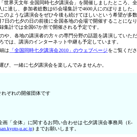
「世界天文年 全国同時七夕講演会」を開催しましたところ、
9人に達し、参加者総数は65会場集計で4600人にのぼりました
このような講演会をぜひ今後も続けてほしいという希望が多
月7日の七夕の日の前後に全国各地の会場で開催することにな
登録集計では全国67か所で開催される予定です。
のや、各地の講演者の方々の専門分野の話題を講演していた
ろでは、講演のインターネット中継も予定しています。
細は
「全国同時七夕講演会2010」のウェブページ
をご覧くだ
運び、一緒に七夕講演会を楽しんでみませんか。
それぞれの開催団体です
企画「全体」に関するお問い合わせは七夕講演会事務局（E-
n.kyoto-u.ac.jp
) までお願いします。