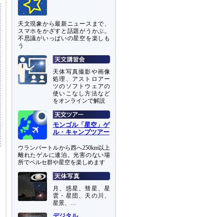
天文現象から最新ニュースまで、
スマホをかざすと話題がうかぶ。
不思議がいっぱいの星空を楽しも
う
天体写真撮影や画像
処理、アストロアー
ツのソフトウェアの
使いこなし方法など
をオンラインで解説
モンゴル「星空」ゲ
ル・キャンプツアー
ウランバートルから西へ250km以上
離れたゲルに連泊。光害のない場
所でペルセ群や星空を楽しめます
月、惑星、彗星、星
雲・星団、天の川、
星景、…
デジタル