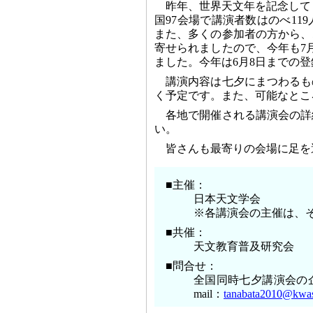
昨年、世界天文年を記念して
国97会場で講演者数はのべ11
また、多くの参加者の方から、
寄せられましたので、今年も7
ました。今年は6月8日までの
講演内容は七夕にまつわるも
く予定です。また、可能なとこ
各地で開催される講演会の詳
い。
皆さんも最寄りの会場に足を
■主催：
日本天文学会
※各講演会の主催は、
■共催：
天文教育普及研究会
■問合せ：
全国同時七夕講演会の
mail：
tanabata2010@kwasa