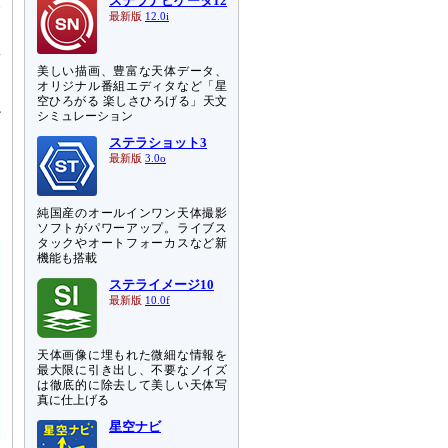
ステラナビゲータ12
全
最新版
12.0i
。
数
り
美しい描画、豊富な天体データ、
オリジナル番組エディタなど「星
空ひろがる 楽しさひろげる」天文
だ
シミュレーション
ステラショット3
最新版
3.0o
さ
純国産のオールインワン天体撮影
ソフトがパワーアップ。ライブス
タックやオートフォーカスなど新
機能も搭載
ステライメージ10
最新版
10.0f
天体画像に埋もれた微細な情報を
最大限に引き出し、不要なノイズ
は徹底的に除去して美しい天体写
真に仕上げる
星空ナビ