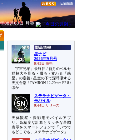
English
6年08月08日
月齢
星ナビ
2026年9月号
8月5日 発売
「宇宙兄弟」最終回 / 新月のペルセ
群極大を見る・撮る / 変わる「惑
星」の定義 / 星空の下で深呼吸する
天文台浴 / TAMRON 12-20mm F2.8 /
所
ほか
ア
ステラナビゲータ・
モバイル
8月4日 リリース
天体観察・撮影用モバイルアプ
リ。高精度な計算とリッチな星図
天
表示をスマートフォンで「いつで
もどこでも、ステラナビゲータ」