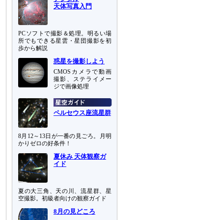
天体写真入門
PCソフトで撮影＆処理。明るい場
所でもできる星雲・星団撮影を初
歩から解説
惑星を撮影しよう
CMOSカメラで動画
撮影、ステライメー
ジで画像処理
ペルセウス座流星群
8月12～13日が一番の見ごろ。月明
かりゼロの好条件！
夏休み 天体観察ガ
イド
夏の大三角、天の川、流星群、星
空撮影。初級者向けの観察ガイド
8月の見どころ