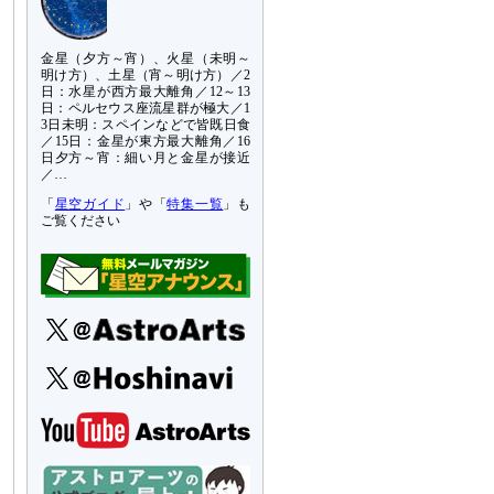
金星（夕方～宵）、火星（未明～
明け方）、土星（宵～明け方）／2
日：水星が西方最大離角／12～13
日：ペルセウス座流星群が極大／1
3日未明：スペインなどで皆既日食
／15日：金星が東方最大離角／16
日夕方～宵：細い月と金星が接近
／…
「
星空ガイド
」や「
特集一覧
」も
ご覧ください