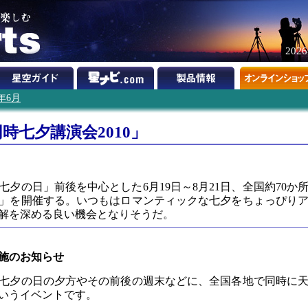
202
0年6月
時七夕講演会2010」
】
七夕の日」前後を中心とした6月19日～8月21日、全国約70か
」を開催する。いつもはロマンティックな七夕をちょっぴり
解を深める良い機会となりそうだ。
実施のお知らせ
七夕の日の夕方やその前後の週末などに、全国各地で同時に
いうイベントです。