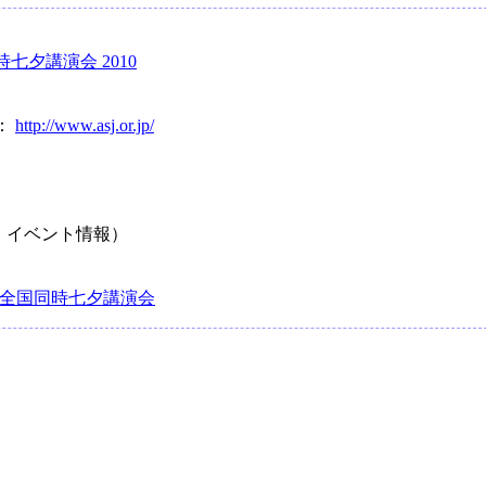
七夕講演会 2010
：
http://www.asj.or.jp/
・イベント情報）
 全国同時七夕講演会