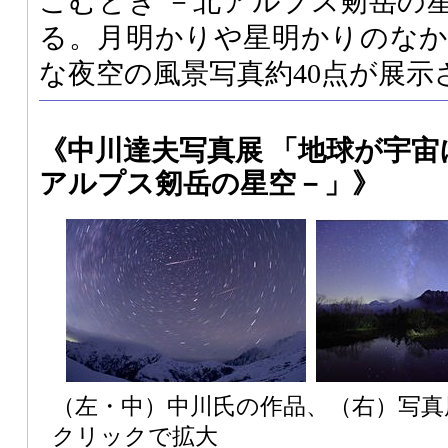
こむとき －北アルプス剱岳の
る。月明かりや星明かりのな
な夜空の風景写真約40点が展示
《中川達夫写真展 「地球が宇宙
アルプス剱岳の星空－」》
（左・中）中川氏の作品、（右）写真
クリックで拡大