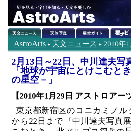
AstroArts
天文ニュース
2010年
2月13日～22日、中川達夫写
「地球が宇宙にとけこむとき
の星空－」
【2010年1月29日 アストロアー
東京都新宿区のコニカミノルタ
から22日まで『中川達夫写真