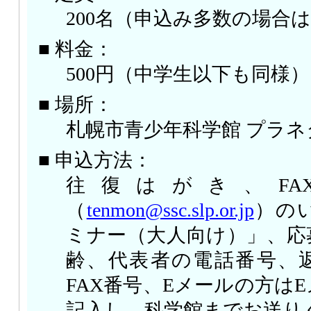
200名（申込み多数の場合
■ 料金：
500円（中学生以下も同様）
■ 場所：
札幌市青少年科学館 プラ
■ 申込方法：
往復はがき、FA
（
tenmon@ssc.slp.or.jp
）の
ミナー（大人向け）」、応
齢、代表者の電話番号、返
FAX番号、Eメールの方は
記入し、科学館までお送り