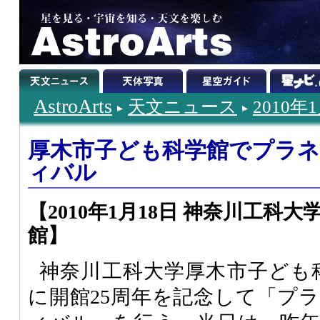
AstroArts
天文ニュース
2010年
厚木市子ども科学館でプラ
ィバル
【2010年1月18日 神奈川工科
館】
神奈川工科大学厚木市子ども科
に開館25周年を記念して「プ