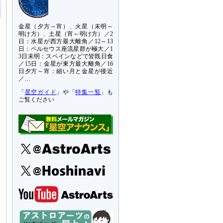
金星（夕方～宵）、火星（未明～
明け方）、土星（宵～明け方）／2
日：水星が西方最大離角／12～13
日：ペルセウス座流星群が極大／1
3日未明：スペインなどで皆既日食
／15日：金星が東方最大離角／16
日夕方～宵：細い月と金星が接近
／…
「
星空ガイド
」や「
特集一覧
」も
ご覧ください