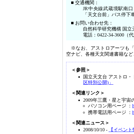
■ 交通機関：
JR中央線武蔵境駅南
「天文台前」バス停下
■ お問い合わせ先：
自然科学研究機構 国立
電話：0422-34-3600（
※なお、アストロアーツも「三
空ナビ、各種天文関連書籍など
＜参照＞
国立天文台 アストロ・
区特別公開)」
＜関連リンク＞
2009年三鷹・星と宇宙
パソコン用ページ ：
携帯電話用ページ ：
＜関連ニュース＞
2008/10/10 -
【イベント