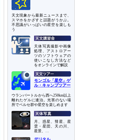
天文現象から最新ニュースまで、
スマホをかざすと話題がうかぶ。
不思議がいっぱいの星空を楽しも
う
天体写真撮影や画像
処理、アストロアー
ツのソフトウェアの
使いこなし方法など
をオンラインで解説
モンゴル「星空」ゲ
ル・キャンプツアー
ウランバートルから西へ250km以上
離れたゲルに連泊。光害のない場
所でペルセ群や星空を楽しめます
月、惑星、彗星、星
雲・星団、天の川、
星景、…
デジタル