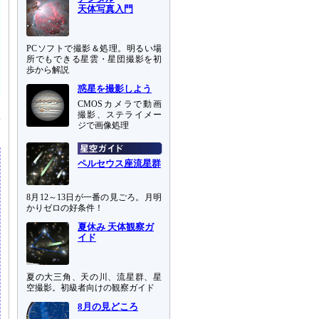
天体写真入門
PCソフトで撮影＆処理。明るい場
所でもできる星雲・星団撮影を初
歩から解説
惑星を撮影しよう
CMOSカメラで動画
星
撮影、ステライメー
ジで画像処理
ペルセウス座流星群
8月12～13日が一番の見ごろ。月明
かりゼロの好条件！
夏休み 天体観察ガ
イド
夏の大三角、天の川、流星群、星
空撮影。初級者向けの観察ガイド
8月の見どころ