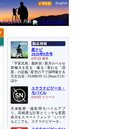
English
6年08月08日
月齢
星ナビ
2026年9月号
8月5日 発売
「宇宙兄弟」最終回 / 新月のペルセ
群極大を見る・撮る / 変わる「惑
星」の定義 / 星空の下で深呼吸する
天文台浴 / TAMRON 12-20mm F2.8 /
と
ほか
こ
ステラナビゲータ・
モバイル
8月4日 リリース
天体観察・撮影用モバイルアプ
リ。高精度な計算とリッチな星図
表示をスマートフォンで「いつで
もどこでも、ステラナビゲータ」
地