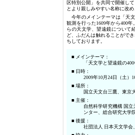
区特別公開」を共同で開催して
とより親しみやすい名称に改め
今年のメインテーマは「天文
観測を行った1609年から40
らの天文学、望遠鏡について
ど、ふだんは触れることができ
ちしております。
■ メインテーマ：
「天文学と望遠鏡の40
■ 日時：
2009年10月24日（土）1
■ 場所：
国立天文台三鷹、東京大
■ 主催：
自然科学研究機構 国立
ンター、総合研究大学院
■ 後援：
社団法人 日本天文学会