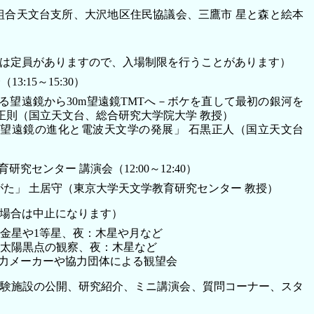
組合天文台支所、大沢地区住民協議会、三鷹市 星と森と絵本
には定員がありますので、入場制限を行うことがあります）
3:15～15:30）
る望遠鏡から30m望遠鏡TMTへ－ボケを直して最初の銀河を
正則（国立天文台、総合研究大学院大学 教授）
波望遠鏡の進化と電波天文学の発展」 石黒正人（国立天文台
究センター 講演会（12:00～12:40）
がた」 土居守（東京大学天文学教育研究センター 教授）
の場合は中止になります）
：金星や1等星、夜：木星や月など
昼：太陽黒点の観察、夜：木星など
力メーカーや協力団体による観望会
実験施設の公開、研究紹介、ミニ講演会、質問コーナー、スタ