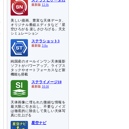
ステラナビゲータ12
」
最新版
12.0i
体
美しい描画、豊富な天体データ、
か
オリジナル番組エディタなど「星
な
空ひろがる 楽しさひろげる」天文
待
シミュレーション
ステラショット3
最新版
3.0o
純国産のオールインワン天体撮影
ソフトがパワーアップ。ライブス
タックやオートフォーカスなど新
機能も搭載
ステライメージ10
最新版
10.0f
天体画像に埋もれた微細な情報を
最大限に引き出し、不要なノイズ
は徹底的に除去して美しい天体写
真に仕上げる
星空ナビ