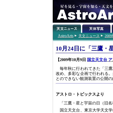
AstroArts
天文ニュース
200
10月24日に「三鷹
【2009年10月9日
国立天文台 ア
毎年秋に行われてきた「三鷹
改め、多彩な企画で行われる。
とのできない観測装置の公開の
アストロ・トピックスより
「三鷹・星と宇宙の日（旧名
国立天文台、東京大学天文学