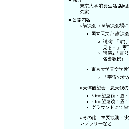
■ 協力：
東京大学消費生活協同
の家
■ 公開内容：
○講演会（※講演会場
国立天文台 講演会（1
講演1「すば
見る－」 家
講演2「電
名誉教授）
東京大学天文学教育研
「宇宙のす
○天体観望会（悪天候
50cm望遠鏡：昼
20cm望遠鏡：
グラウンドにて協
○その他：主要観測・
ンプラリーなど