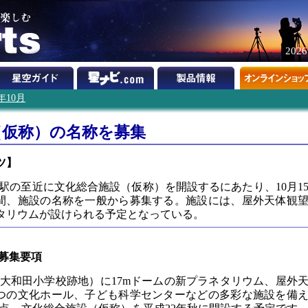
202
9年10月
（仮称）の名称を募集
ツ】
谷駅の至近に文化総合施設（仮称）を開設するにあたり、10月1
か月間、施設の名称を一般から募集する。施設には、屋外天体観
ネタリウムが設けられる予定となっている。
募集要項
大和田小学校跡地）に17mドームの新プラネタリウム、屋外
つの文化ホール、子ども科学センターなどの多彩な施設を備