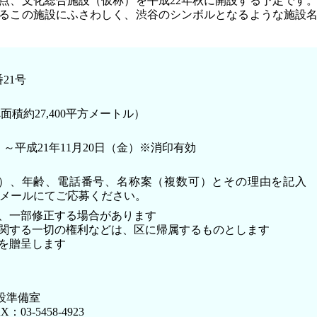
点、文化総合施設（仮称）を平成22年秋に開設する予定です
るこの施設にふさわしく、渋谷のシンボルとなるような施設
21号
面積約27,400平方メートル）
木）～平成21年11月20日（金）※消印有効
）、年齢、電話番号、名称案（複数可）とその理由を記入
Eメールにてご応募ください。
、一部修正する場合があります
関する一切の権利などは、区に帰属するものとします
を贈呈します
）
設準備室
X：03-5458-4923