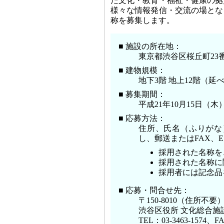
た文化・教育・福祉・健康の拠
様々な情報発信・交流の場とな
称を募集します。
■ 施設の所在地：
東京都渋谷区桜丘町23番
■ 建物規模：
地下3階 地上12階（延べ
■ 募集期間：
平成21年10月15日（
■ 応募方法：
住所、氏名（ふりがな
し、郵送またはFAX、
採用された名称を
採用された名称に
採用者には記念品
■ 応募・問合せ先：
〒150-8010（住所不要
渋谷区役所 文化総合施
TEL：03-3463-1574、FA