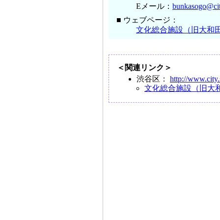
Eメール：
bunkasogo@cit
■ ウェブページ：
文化総合施設（旧大和
＜関連リンク＞
渋谷区：
http://www.city.
文化総合施設（旧大