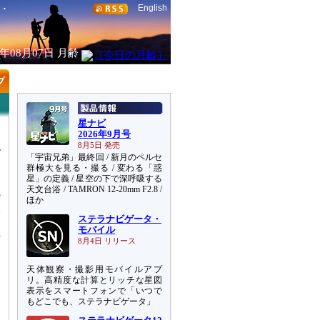
English
6年08月07日
月齢
星ナビ
2026年9月号
8月5日 発売
「宇宙兄弟」最終回 / 新月のペルセ
群極大を見る・撮る / 変わる「惑
星」の定義 / 星空の下で深呼吸する
天文台浴 / TAMRON 12-20mm F2.8 /
5
ほか
望
ステラナビゲータ・
モバイル
8月4日 リリース
天体観察・撮影用モバイルアプ
リ。高精度な計算とリッチな星図
天
表示をスマートフォンで「いつで
もどこでも、ステラナビゲータ」
え