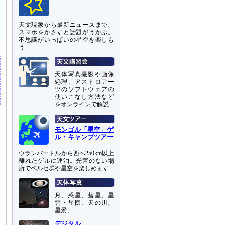
天文現象から最新ニュースまで、
スマホをかざすと話題がうかぶ。
不思議がいっぱいの星空を楽しも
う
天体写真撮影や画像
処理、アストロアー
ツのソフトウェアの
使いこなし方法など
をオンラインで解説
モンゴル「星空」ゲ
ル・キャンプツアー
ウランバートルから西へ250km以上
離れたゲルに連泊。光害のない場
所でペルセ群や星空を楽しめます
月、惑星、彗星、星
雲・星団、天の川、
星景、…
デジタル