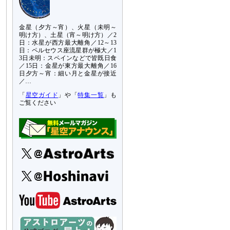
金星（夕方～宵）、火星（未明～
明け方）、土星（宵～明け方）／2
日：水星が西方最大離角／12～13
日：ペルセウス座流星群が極大／1
3日未明：スペインなどで皆既日食
／15日：金星が東方最大離角／16
日夕方～宵：細い月と金星が接近
／…
「
星空ガイド
」や「
特集一覧
」も
ご覧ください