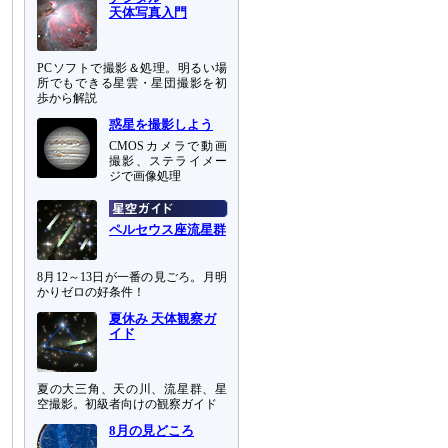
天体写真入門
PCソフトで撮影＆処理。明るい場
所でもできる星雲・星団撮影を初
歩から解説
惑星を撮影しよう
CMOSカメラで動画
撮影、ステライメー
ジで画像処理
ペルセウス座流星群
8月12～13日が一番の見ごろ。月明
かりゼロの好条件！
夏休み 天体観察ガ
イド
夏の大三角、天の川、流星群、星
空撮影。初級者向けの観察ガイド
8月の見どころ