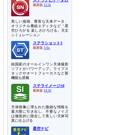
。
ステラナビゲータ12
最新版
12.0i
名
美しい描画、豊富な天体データ、
オリジナル番組エディタなど「星
空ひろがる 楽しさひろげる」天文
シミュレーション
ステラショット3
最新版
3.0o
純国産のオールインワン天体撮影
ソフトがパワーアップ。ライブス
タックやオートフォーカスなど新
機能も搭載
ステライメージ10
最新版
10.0f
天体画像に埋もれた微細な情報を
最大限に引き出し、不要なノイズ
は徹底的に除去して美しい天体写
真に仕上げる
星空ナビ