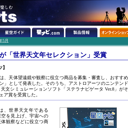
202
9年5月
品が「世界天文年セレクション」受賞
ツ】
会では、天体望遠鏡や観察に役立つ商品を募集・審査し、おすす
ン」として発表した。そのうち、アストロアーツのニンテン
天文シミュレーションソフト「ステラナビゲータ Ver.8」が
ェア賞を受賞した。
会は、世界天文年である
が星空を見上げ、宇宙への
天体観察などに役立つ商