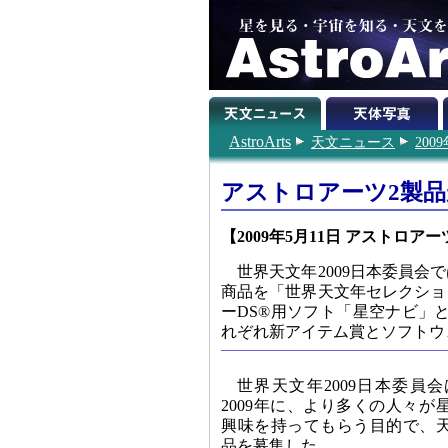
AstroArts
天文ニュース
200
アストロアーツ2製
【2009年5月11日 アストロアー
世界天文年2009日本委員
商品を「世界天文年セレクショ
ーDS®用ソフト「星空ナビ」と
れぞれ新アイテム賞とソフトウ
世界天文年2009日本委員
2009年に、より多くの人々
興味を持ってもらう目的で、
品を募集した。