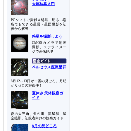
天体写真入門
PCソフトで撮影＆処理。明るい場
所でもできる星雲・星団撮影を初
歩から解説
惑星を撮影しよう
CMOSカメラで動画
撮影、ステライメー
ジで画像処理
ペルセウス座流星群
8月12～13日が一番の見ごろ。月明
かりゼロの好条件！
夏休み 天体観察ガ
イド
夏の大三角、天の川、流星群、星
空撮影。初級者向けの観察ガイド
8月の見どころ