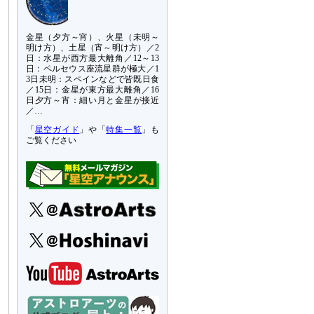
金星（夕方～宵）、火星（未明～
明け方）、土星（宵～明け方）／2
日：水星が西方最大離角／12～13
日：ペルセウス座流星群が極大／1
3日未明：スペインなどで皆既日食
／15日：金星が東方最大離角／16
日夕方～宵：細い月と金星が接近
／…
「
星空ガイド
」や「
特集一覧
」も
ご覧ください