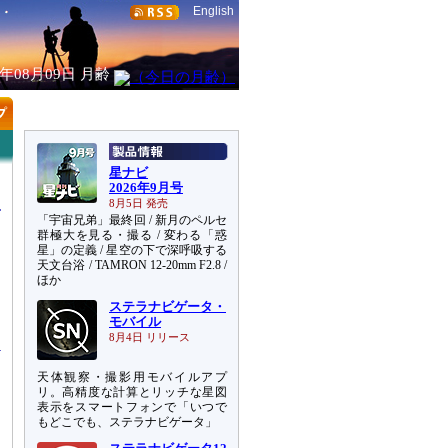
English
6年08月09日
月齢
星ナビ
2026年9月号
8月5日 発売
「宇宙兄弟」最終回 / 新月のペルセ
群極大を見る・撮る / 変わる「惑
星」の定義 / 星空の下で深呼吸する
天文台浴 / TAMRON 12-20mm F2.8 /
め
ほか
ド
ステラナビゲータ・
そ
モバイル
8月4日 リリース
天体観察・撮影用モバイルアプ
リ。高精度な計算とリッチな星図
表示をスマートフォンで「いつで
もどこでも、ステラナビゲータ」