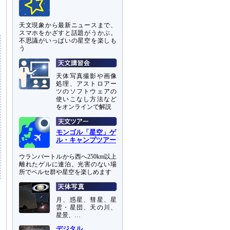
い
ろ
天文現象から最新ニュースまで、
スマホをかざすと話題がうかぶ。
不思議がいっぱいの星空を楽しも
う
天体写真撮影や画像
処理、アストロアー
ツのソフトウェアの
使いこなし方法など
をオンラインで解説
モンゴル「星空」ゲ
ル・キャンプツアー
ウランバートルから西へ250km以上
離れたゲルに連泊。光害のない場
所でペルセ群や星空を楽しめます
月、惑星、彗星、星
雲・星団、天の川、
星景、…
デジタル