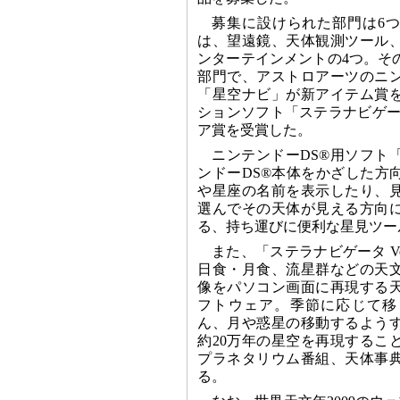
募集に設けられた部門は6
は、望遠鏡、天体観測ツール
ンターテインメントの4つ。そ
部門で、アストロアーツのニン
「星空ナビ」が新アイテム賞
ションソフト「ステラナビゲータ 
ア賞を受賞した。
ニンテンドーDS®用ソフト
ンドーDS®本体をかざした方
や星座の名前を表示したり、
選んでその天体が見える方向
る、持ち運びに便利な星見ツー
また、「ステラナビゲータ V
日食・月食、流星群などの天
像をパソコン画面に再現する
フトウェア。季節に応じて移
ん、月や惑星の移動するよう
約20万年の星空を再現するこ
プラネタリウム番組、天体事
る。