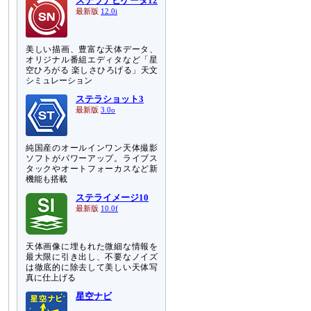
ステラナビゲータ12
最新版
12.0i
美しい描画、豊富な天体データ、
オリジナル番組エディタなど「星
空ひろがる 楽しさひろげる」天文
シミュレーション
ステラショット3
最新版
3.0o
純国産のオールインワン天体撮影
ソフトがパワーアップ。ライブス
タックやオートフォーカスなど新
機能も搭載
ステライメージ10
最新版
10.0f
天体画像に埋もれた微細な情報を
最大限に引き出し、不要なノイズ
は徹底的に除去して美しい天体写
き
真に仕上げる
星空ナビ