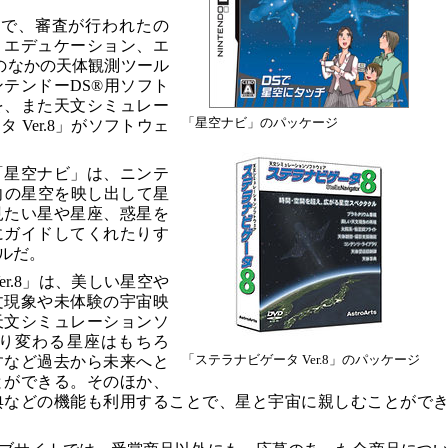
つで、審査が行われたの
、エデュケーション、エ
のなかの天体観測ツール
テンドーDS®用ソフト
を、また天文シミュレー
「星空ナビ」のパッケージ
Ver.8」がソフトウェ
「星空ナビ」は、ニンテ
向の星空を映し出して星
見たい星や星座、惑星を
にガイドしてくれたりす
ルだ。
er.8」は、美しい星空や
文現象や未体験の宇宙映
天文シミュレーションソ
り変わる星座はもちろ
「ステラナビゲータ Ver.8」のパッケージ
すなど過去から未来へと
とができる。そのほか、
典などの機能も利用することで、星と宇宙に親しむことがで