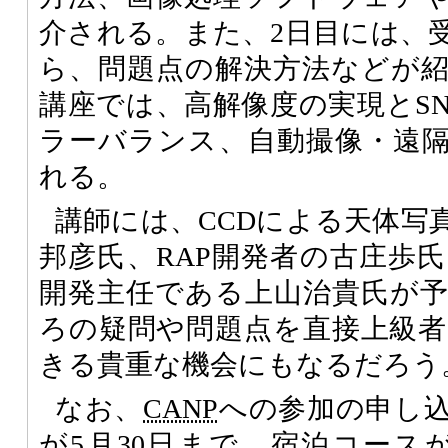
介される。また、2日目には、
ら、問題点の解決方法などが
講座では、高解像度の実現とS
ラーバランス、自動撮像・遠
れる。
講師には、CCDによる天体写
邦彦氏、RAP開発者の古庄歩
開発主任である上山治貴氏が
ろの疑問や問題点を直接上級
きる貴重な機会にもなるだろう
なお、
CANP
への参加の申し
が5月30日まで、宿泊コースが