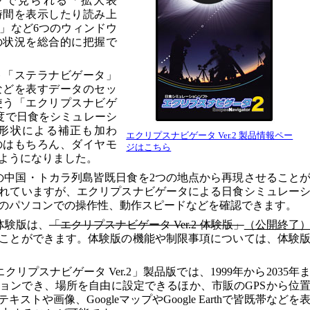
クで見られる「拡大表
時間を表示したり読み上
」など6つのウィンドウ
の状況を総合的に把握で
ト「ステラナビゲータ」
などを表すデータのセッ
使う「エクリプスナビゲ
度で日食をシミュレーシ
縁の形状による補正も加わ
エクリプスナビゲータ Ver.2 製品情報ペー
のはもちろん、ダイヤモ
ジはこちら
ようになりました。
2日の中国・トカラ列島皆既日食を2つの地点から再現させること
れていますが、エクリプスナビゲータによる日食シミュレー
のパソコンでの操作性、動作スピードなどを確認できます。
 体験版は、
「エクリプスナビゲータ Ver.2 体験版」
（公開終了
ことができます。体験版の機能や制限事項については、体験
クリプスナビゲータ Ver.2」製品版では、1999年から2035年
ョンでき、場所を自由に設定できるほか、市販のGPSから位
トや画像、GoogleマップやGoogle Earthで皆既帯などを