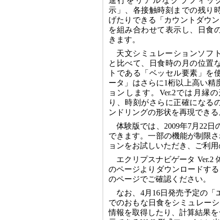
進行をリアルなグラフィッ
示」、各接触時刻までの残り
げたりできる「カウントダウン
を組み合わせて表示し、日食
きます。
天文シミュレーションソフ
と比べて、日食時の月の位置
トである「ベッセル要素」を
ータ」はさらに1桁以上高い精
ョンします。Ver.2では月
り、時刻がさらに正確になる
ンドリングの形状を再現できる
体験版では、2009年7月2
できます。一部の機能が制限さ
ョンをお試しいただき、ご利用
エクリプスナビゲータ Ver.2
のページよりダウンロードする
のページでご確認ください。
なお、4月16日発売予定の「エ
でのおもな日食をシミュレーシ
情報を取得したり、計算結果をテキス