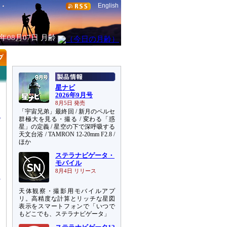
English
6年08月07日
月齢
星ナビ
2026年9月号
8月5日 発売
「宇宙兄弟」最終回 / 新月のペルセ
群極大を見る・撮る / 変わる「惑
星」の定義 / 星空の下で深呼吸する
天文台浴 / TAMRON 12-20mm F2.8 /
ほか
ト
ステラナビゲータ・
ー
モバイル
8月4日 リリース
天体観察・撮影用モバイルアプ
リ。高精度な計算とリッチな星図
表示をスマートフォンで「いつで
もどこでも、ステラナビゲータ」