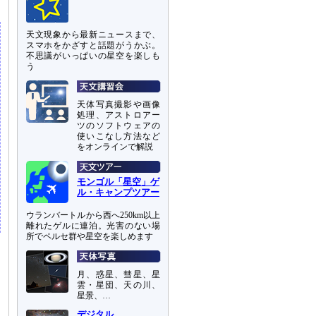
天文現象から最新ニュースまで、
スマホをかざすと話題がうかぶ。
不思議がいっぱいの星空を楽しも
う
天体写真撮影や画像
処理、アストロアー
ツのソフトウェアの
使いこなし方法など
をオンラインで解説
モンゴル「星空」ゲ
ル・キャンプツアー
ウランバートルから西へ250km以上
離れたゲルに連泊。光害のない場
所でペルセ群や星空を楽しめます
月、惑星、彗星、星
雲・星団、天の川、
星景、…
デジタル