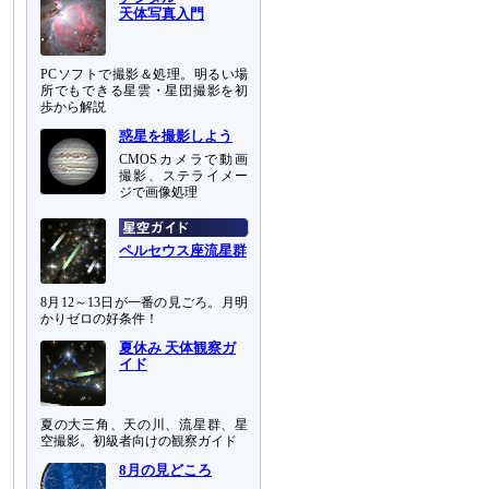
天体写真入門
PCソフトで撮影＆処理。明るい場
所でもできる星雲・星団撮影を初
歩から解説
惑星を撮影しよう
CMOSカメラで動画
撮影、ステライメー
ジで画像処理
ペルセウス座流星群
8月12～13日が一番の見ごろ。月明
かりゼロの好条件！
夏休み 天体観察ガ
イド
夏の大三角、天の川、流星群、星
空撮影。初級者向けの観察ガイド
8月の見どころ