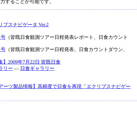
出力することが可能です。
プスナビゲータ Ver.2
月号
（皆既日食観測ツアー日程発表レポート、日食カウント
月号
（皆既日食観測ツアー日程発表、日食カウントダウン、
】2009年7月22日 皆既日食
ラリー
―
日食ギャラリー
アーツ製品情報】高精度で日食を再現「エクリプスナビゲー