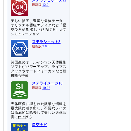
ステラナビゲータ12
最新版
12.0i
美しい描画、豊富な天体データ、
オリジナル番組エディタなど「星
空ひろがる 楽しさひろげる」天文
シミュレーション
ステラショット3
最新版
3.0o
純国産のオールインワン天体撮影
ソフトがパワーアップ。ライブス
タックやオートフォーカスなど新
が
機能も搭載
シ
ステライメージ10
最新版
10.0f
）
版
天体画像に埋もれた微細な情報を
最大限に引き出し、不要なノイズ
は徹底的に除去して美しい天体写
ま
真に仕上げる
置
星空ナビ
表