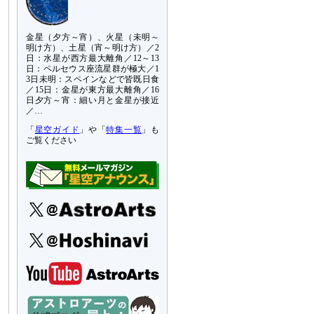
金星（夕方～宵）、火星（未明～
明け方）、土星（宵～明け方）／2
日：水星が西方最大離角／12～13
日：ペルセウス座流星群が極大／1
3日未明：スペインなどで皆既日食
／15日：金星が東方最大離角／16
日夕方～宵：細い月と金星が接近
／…
「
星空ガイド
」や「
特集一覧
」も
ご覧ください