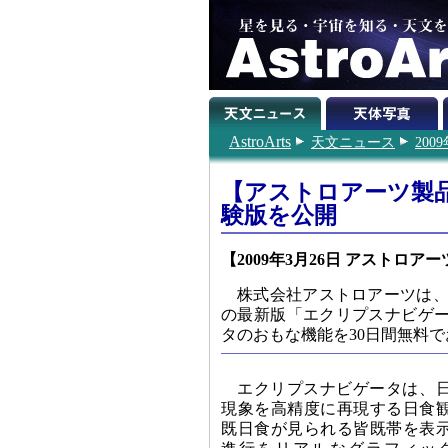
AstroArts
天文ニュース
200
【アストロアーツ製品情
験版を公開
【2009年3月26日 アストロアー
株式会社アストロアーツは、
の最新版「エクリプスナビゲータ
タのおもな機能を30日間無料
エクリプスナビゲータは、
現象を高精度に再現する日食
既日食が見られる皆既帯を表