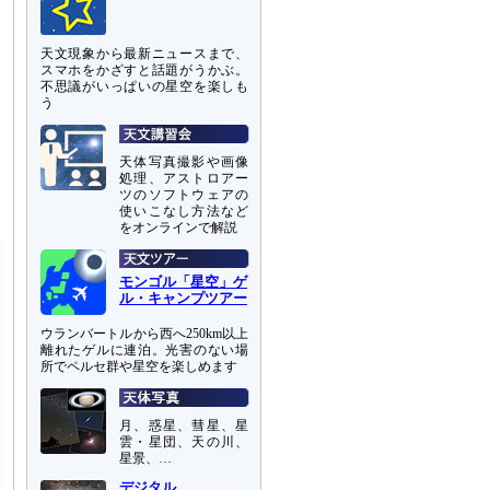
天文現象から最新ニュースまで、
スマホをかざすと話題がうかぶ。
不思議がいっぱいの星空を楽しも
う
天体写真撮影や画像
処理、アストロアー
ツのソフトウェアの
使いこなし方法など
をオンラインで解説
モンゴル「星空」ゲ
ル・キャンプツアー
ウランバートルから西へ250km以上
離れたゲルに連泊。光害のない場
所でペルセ群や星空を楽しめます
月、惑星、彗星、星
雲・星団、天の川、
星景、…
デジタル