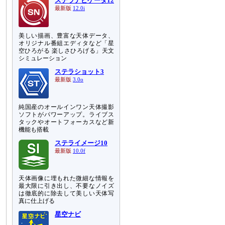
ステラナビゲータ12
最新版
12.0i
美しい描画、豊富な天体データ、
オリジナル番組エディタなど「星
空ひろがる 楽しさひろげる」天文
シミュレーション
ステラショット3
最新版
3.0o
純国産のオールインワン天体撮影
ソフトがパワーアップ。ライブス
タックやオートフォーカスなど新
機能も搭載
ステライメージ10
最新版
10.0f
天体画像に埋もれた微細な情報を
最大限に引き出し、不要なノイズ
は徹底的に除去して美しい天体写
真に仕上げる
星空ナビ