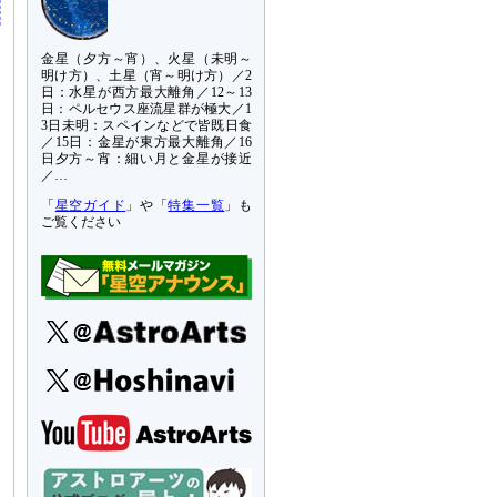
金星（夕方～宵）、火星（未明～
明け方）、土星（宵～明け方）／2
日：水星が西方最大離角／12～13
日：ペルセウス座流星群が極大／1
3日未明：スペインなどで皆既日食
／15日：金星が東方最大離角／16
日夕方～宵：細い月と金星が接近
／…
「
星空ガイド
」や「
特集一覧
」も
ご覧ください