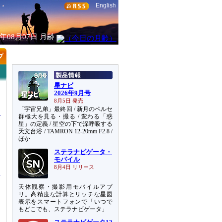
English
6年08月07日
月齢
星ナビ
2026年9月号
8月5日 発売
「宇宙兄弟」最終回 / 新月のペルセ
群極大を見る・撮る / 変わる「惑
星」の定義 / 星空の下で深呼吸する
天文台浴 / TAMRON 12-20mm F2.8 /
ほか
ー
ステラナビゲータ・
と
モバイル
8月4日 リリース
天体観察・撮影用モバイルアプ
リ。高精度な計算とリッチな星図
表示をスマートフォンで「いつで
もどこでも、ステラナビゲータ」