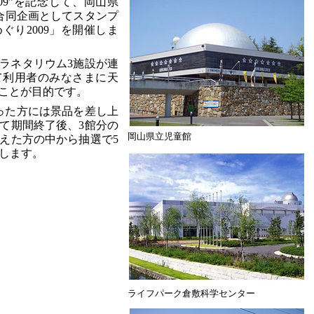
09”を記念して、岡山県
合同企画としてスタンプ
ぐり2009」を開催しま
ラネタリウム3施設が連
て利用者のみなさまに天
ことが目的です。
った方には景品を差し上
て期間終了後、3館分の
岡山県立児童館
えた方の中から抽選で5
トします。
ライフパーク倉敷科学センター