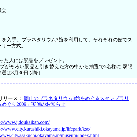
員会
トを入手。プラネタリウム3館を利用して、それぞれの館でス
ラリー方式。
ろった人には景品をプレゼント。
プがそろい景品と引き替えた方の中から抽選で5名様に 双眼
選は8月30日以降）
報リリース：
岡山のプラネタリウム3館をめぐるスタンプラリ
めぐり2009」実施のお知らせ
p://www.jidoukaikan.com/
p://www.city.kurashiki.okayama.jp/lifepark/ksc/
//www.city.asakuchi.okayama.jp/museum/index.html