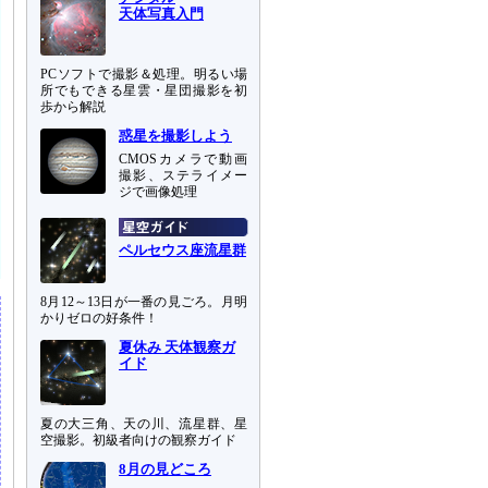
天体写真入門
PCソフトで撮影＆処理。明るい場
所でもできる星雲・星団撮影を初
歩から解説
惑星を撮影しよう
CMOSカメラで動画
撮影、ステライメー
ジで画像処理
ペルセウス座流星群
8月12～13日が一番の見ごろ。月明
かりゼロの好条件！
夏休み 天体観察ガ
イド
夏の大三角、天の川、流星群、星
空撮影。初級者向けの観察ガイド
8月の見どころ