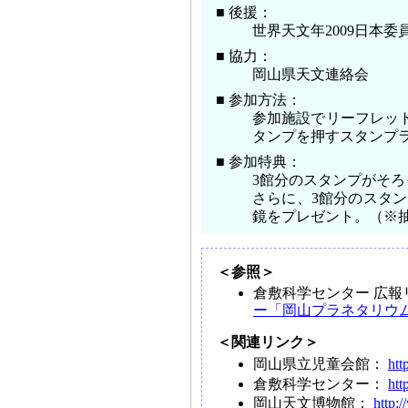
■ 後援：
世界天文年2009日本委
■ 協力：
岡山県天文連絡会
■ 参加方法：
参加施設でリーフレッ
タンプを押すスタンプ
■ 参加特典：
3館分のスタンプがそ
さらに、3館分のスタン
鏡をプレゼント。（※抽
＜参照＞
倉敷科学センター 広
ー「岡山プラネタリウム
＜関連リンク＞
岡山県立児童会館：
htt
倉敷科学センター：
htt
岡山天文博物館：
http: