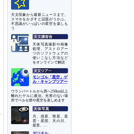
薄
て
天文現象から最新ニュースまで、
スマホをかざすと話題がうかぶ。
不思議がいっぱいの星空を楽しも
影
う
天体写真撮影や画像
処理、アストロアー
ツのソフトウェアの
使いこなし方法など
をオンラインで解説
モンゴル「星空」ゲ
ル・キャンプツアー
ウランバートルから西へ250km以上
離れたゲルに連泊。光害のない場
所でペルセ群や星空を楽しめます
月、惑星、彗星、星
雲・星団、天の川、
星景、…
デジタル