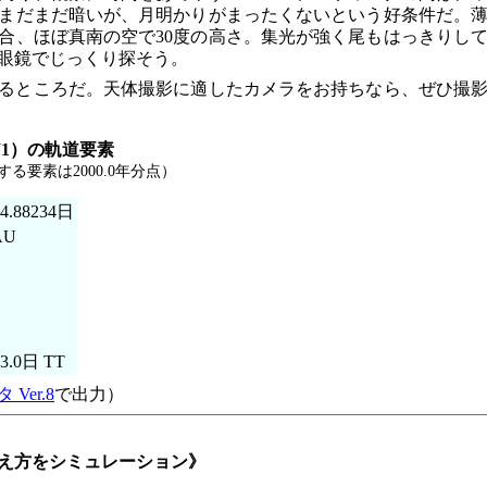
とまだまだ暗いが、月明かりがまったくないという好条件だ。
場合、ほぼ真南の空で30度の高さ。集光が強く尾もはっきりし
眼鏡でじっくり探そう。
るところだ。天体撮影に適したカメラをお持ちなら、ぜひ撮
W1）の軌道要素
関する要素は2000.0年分点）
4.88234日
AU
3.0日 TT
Ver.8
で出力）
え方をシミュレーション》