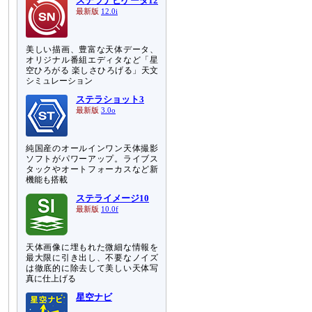
ステラナビゲータ12
最新版
12.0i
美しい描画、豊富な天体データ、
オリジナル番組エディタなど「星
空ひろがる 楽しさひろげる」天文
シミュレーション
ステラショット3
最新版
3.0o
純国産のオールインワン天体撮影
ソフトがパワーアップ。ライブス
タックやオートフォーカスなど新
機能も搭載
ステライメージ10
最新版
10.0f
天体画像に埋もれた微細な情報を
最大限に引き出し、不要なノイズ
は徹底的に除去して美しい天体写
真に仕上げる
星空ナビ
ャ