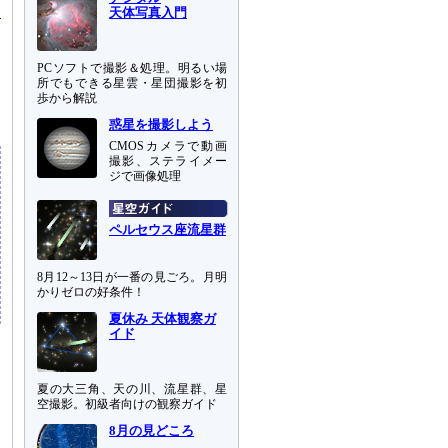
ナ
天体写真入門
く
PCソフトで撮影＆処理。明るい場
イ
所でもできる星雲・星団撮影を初
を
歩から解説
惑星を撮影しよう
CMOSカメラで動画
撮影、ステライメー
ジで画像処理
ペルセウス座流星群
8月12～13日が一番の見ごろ。月明
かりゼロの好条件！
夏休み 天体観察ガ
イド
夏の大三角、天の川、流星群、星
空撮影。初級者向けの観察ガイド
8月の見どころ