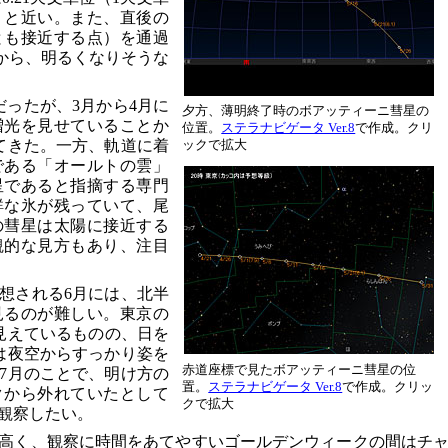
）と近い。また、直後の
とも接近する点）を通過
とから、明るくなりそうな
だったが、3月から4月に
夕方、薄明終了時のボアッティーニ彗星の
増光を見せていることか
位置。
ステラナビゲータ Ver.8
で作成。クリ
てきた。一方、軌道に着
ックで拡大
である「オールトの雲」
星であると指摘する専門
鮮な氷が残っていて、尾
の彗星は太陽に接近する
観的な見方もあり、注目
想される6月には、北半
見るのが難しい。東京の
見えているものの、日を
は夜空からすっかり姿を
赤道座標で見たボアッティーニ彗星の位
7月のことで、明け方の
置。
ステラナビゲータ Ver.8
で作成。クリッ
クから外れていたとして
クで拡大
観察したい。
高く、観察に時間をあてやすいゴールデンウィークの間はチ