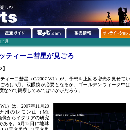
202
8年4月
アッティーニ彗星が見ごろ
ツ】
ティーニ彗星（C/2007 W1）が、予想を上回る増光を見せて
ごろは5月。双眼鏡が必要となるが、ゴールデンウィーク中
度なので観察してみてはいかがだろう。
W1）は、2007年11月20
州のレモン山（Mt.
た画像からイタリアの研究
彗星である。6月12日に地球
.21天文単位（1天文単