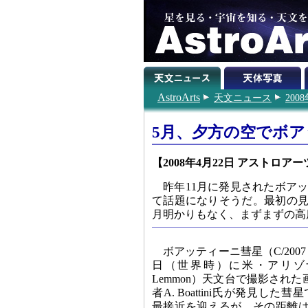
AstroArts
天文ニュース
200
5月、夕方の空でボ
【2008年4月22日 アストロアー
昨年11月に発見されたボアッ
て話題になりそうだ。最初の見
月明かりもなく、まずまずの高
ボアッティーニ彗星（C/2007 
日（世界時）に米・アリゾナ
Lemmon）天文台で撮影され
者A. Boattini氏が発見した
最接近を迎えるが、その距離は0