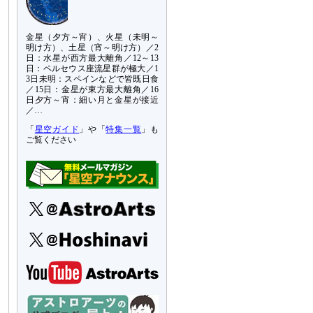
金星（夕方～宵）、火星（未明～
明け方）、土星（宵～明け方）／2
日：水星が西方最大離角／12～13
日：ペルセウス座流星群が極大／1
3日未明：スペインなどで皆既日食
／15日：金星が東方最大離角／16
日夕方～宵：細い月と金星が接近
／…
「
星空ガイド
」や「
特集一覧
」も
ご覧ください