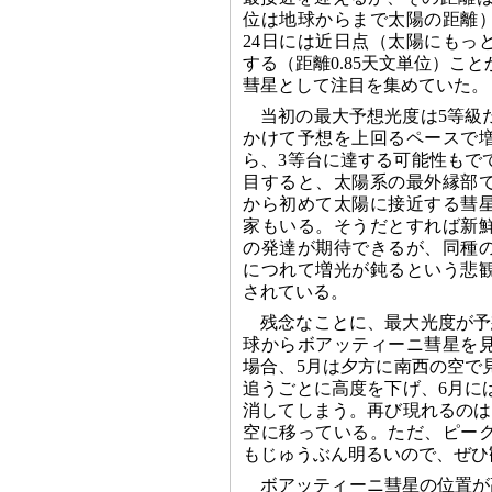
位は地球からまで太陽の距離
24日には近日点（太陽にもっ
する（距離0.85天文単位）こ
彗星として注目を集めていた。
当初の最大予想光度は5等級
かけて予想を上回るペースで
ら、3等台に達する可能性もで
目すると、太陽系の最外縁部
から初めて太陽に接近する彗
家もいる。そうだとすれば新
の発達が期待できるが、同種
につれて増光が鈍るという悲
されている。
残念なことに、最大光度が予
球からボアッティーニ彗星を
場合、5月は夕方に南西の空で
追うごとに高度を下げ、6月に
消してしまう。再び現れるのは
空に移っている。ただ、ピー
もじゅうぶん明るいので、ぜひ
ボアッティーニ彗星の位置が