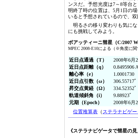
ンスだ。予想光度は7～8等台
明終了時の位置は、5月1日の
いると予想されているので、双
明るさの移り変わりも気にな
にも挑戦してみよう。
ボアッティーニ彗星（C/2007 
MPEC 2008-E10による（※角度に
近日点通過（T）
2008年6月2
近日点距離（q）
0.8495906 
離心率（e）
1.0001730
近日点引数（ω）
306.55717ﾟ
昇交点黄経（Ω）
334.52352ﾟ
軌道傾斜角（i）
9.88923ﾟ
元期（Epoch）
2008年6月2
位置推算表
（
ステラナビゲータ 
《ステラナビゲータで彗星の見