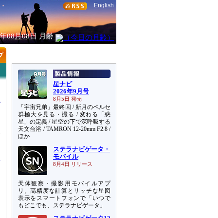
English
6年08月08日
月齢
星ナビ
2026年9月号
8月5日 発売
「宇宙兄弟」最終回 / 新月のペルセ
群極大を見る・撮る / 変わる「惑
星」の定義 / 星空の下で深呼吸する
天文台浴 / TAMRON 12-20mm F2.8 /
い
ほか
は
ステラナビゲータ・
モバイル
8月4日 リリース
天体観察・撮影用モバイルアプ
リ。高精度な計算とリッチな星図
表示をスマートフォンで「いつで
もどこでも、ステラナビゲータ」