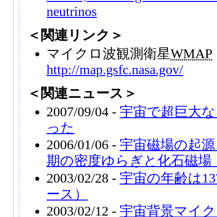
neutrinos
＜関連リンク＞
マイクロ波観測衛星
WMAP
http://map.gsfc.nasa.gov/
＜関連ニュース＞
2007/09/04 -
宇宙で超巨大な
った
2006/01/06 -
宇宙磁場の起源、
期の密度ゆらぎと化石磁場 
2003/02/28 -
宇宙の年齢は13
ース）
2003/02/12 -
宇宙背景マイク