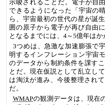
示唆されることだ。電子が自
できるようになった「宇宙の
ら、宇宙最初の世代の星が誕
囲の原子から電子が再び自由
となるまでには、4～5億年は
3つめは、急激な加速膨張で
明するインフレーション宇宙
のデータから制約条件を課す
とだ。現在仮説として乱立し
は淘汰が進み、今後整理され
だ。
WMAP
の観測データは、現在