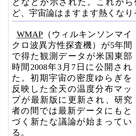
となどが示された。これから
ど、宇宙論はますます熱くなり
WMAP
（ウィルキンソンマイ
クロ波異方性探査機）が5年間
で得た観測データが米国東部
時間2008年3月7日に公開され
た。初期宇宙の密度ゆらぎを
反映した全天の温度分布マッ
プが最新版に更新され、研究
者の間では最新データにもと
づく新たな議論が始まってい
る。