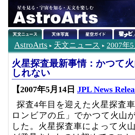
AstroArts
天文ニュース
2007年
火星探査最新事情：かつて火
しれない
【2007年5月14日
JPL News Relea
探査4年目を迎えた火星探査
ロンビアの丘」でかつて火山
した。火星探査車によって火