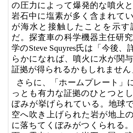
の圧力によって爆発的な噴火
岩石中に塩素が多く含まれて
が海水と接触したことを示す
だ。探査車の科学機器主任研
学のSteve Squyres氏は「
らかになれば、噴火に水が関
証拠が得られるかもしれません
さらに、「ホームプレート」
っとも有力な証拠のひとつと
ぼみが挙げられている。地球
空へ吹き上げられた岩が地上
に落ちてくぼみがつくられる。