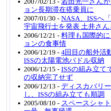
2007/02/13 -
若田光一さんが
ョン長期滞在搭乗員に
2007/01/30 -
NASA、ISS
宇宙飛行士を発表 土井さん
2006/12/21 -
料理も国際的に
ョンの食事情
2006/12/19 -
4回目の船外活
ISSの太陽電池パドル収納
2006/12/15 -
ISSの組み立
の収納完了せず
2006/12/13 -
ディスカバリー
し、ISSの組み立ても順調
2005/08/10 -
スペースシャ