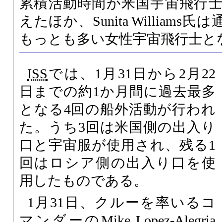
累積活動時間が米国宇宙飛行
えたほか、Sunita William
もっとも多い女性宇宙飛行士と
ISS
では、1月31日から2月22
日までの約1か月間に過去最多
となる4回の船外活動が行われ
た。うち3回は米国側の出入り
口と宇宙服が使用され、残る1
回はロシア側の出入り口を使
用したものである。
1月31日、クルーを率いるコ
マンダーのMike Lopez-Alegria