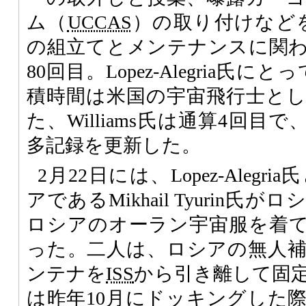
ム（
UCCAS
）の取り付けなど
の組立てとメンテナンスに関
80回目。Lopez-Alegria氏
積時間は米国の宇宙飛行士と
た、Williams氏は通算4回
多記録を更新した。
2月22日には、Lopez-Aleg
アであるMikhail Tyurin
ロシアのオーラン宇宙服を着
った。二人は、ロシアの無人
ンテナを
ISS
から引き離して固
は昨年10月にドッキングした