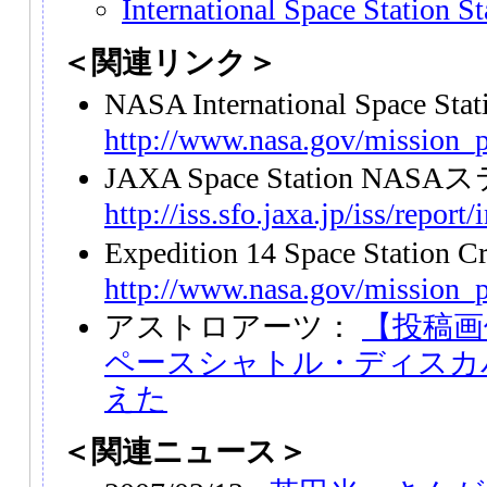
International Space Station S
＜関連リンク＞
NASA International Space Sta
http://www.nasa.gov/mission_p
JAXA Space Station 
http://iss.sfo.jaxa.jp/iss/report
Expedition 14 Space Station 
http://www.nasa.gov/mission_p
アストロアーツ：
【投稿画像
ペースシャトル・ディスカ
えた
＜関連ニュース＞