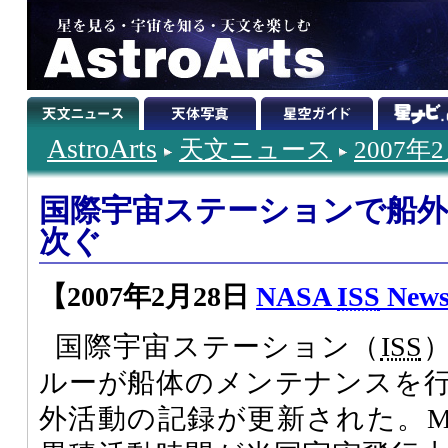
AstroArts
天文ニュース
2007年
国際宇宙ステーションで船外
次ぐ
【2007年2月28日
NASA
ISS
New
国際宇宙ステーション（
ISS
ルーが船体のメンテナンスを
外活動の記録が更新された。Mike L