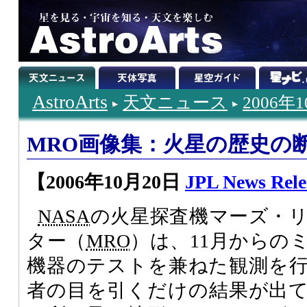
AstroArts
天文ニュース
2006年
MRO画像集：火星の歴史の
【2006年10月20日
JPL News Rele
NASA
の火星探査機マーズ・
ター（
MRO
）は、11月からの
機器のテストを兼ねた観測を
者の目を引くだけの結果が出て