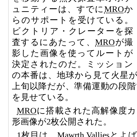
ュニティーは、すでに
MRO
か
らのサポートを受けている。
ビクトリア・クレーターを探
査するにあたって、
MRO
が撮
影した画像を使ってルートが
決定されたのだ。ミッション
の本番は、地球から見て火星が
上旬以降だが、準備運動の段階
を見せている。
MRO
に搭載された高解像度カ
形画像が2枚公開された。
1枚目は、Mawrth Vallie