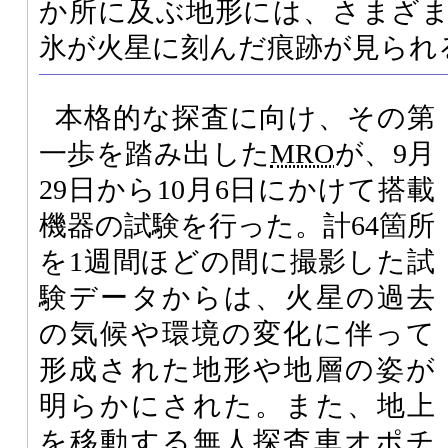
か所に及ぶ地形には、さまざ
氷が火星に刻んだ痕跡が見られ
本格的な探査に向け、その第
一歩を踏み出した
MRO
が、9月
29日から10月6日にかけて搭載
機器の試験を行った。計64箇所
を1週間ほどの間に撮影した試
験データからは、火星の過去
の気候や環境の変化に伴って
形成された地形や地層の姿が
明らかにされた。また、地上
を移動する無人探査車オポチ