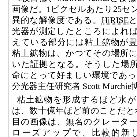
画像だ。1ピクセルあたり25セ
異的な解像度である。
HiRISE
光器が測定したところによれ
えている部分には粘土鉱物が
粘土鉱物は、かつてその場所
いた証拠となる。そうした場
命にとって好ましい環境であっ
分光器主任研究者 Scott Murc
粘土鉱物を形成するほど水が
は、数十億年ほど前のことだと
目の画像は、無名のクレータ
ローズアップで、比較的新