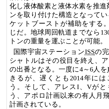
化し液体酸素と液体水素を推進
ンを取り付けた構造となってい
ケットブーストが補助をする。
じだ。地球周回軌道までなら13
トンの重量を運ぶことが可能。
国際宇宙ステーション
ISS
の
シャトルはその役目を終え、ア
の出番となる。一度に4～6人を
きるが、遅くとも2014年に
う。そして、アレスI、Vが
う、アポロ計画以来の有人月飛行
計画されている。