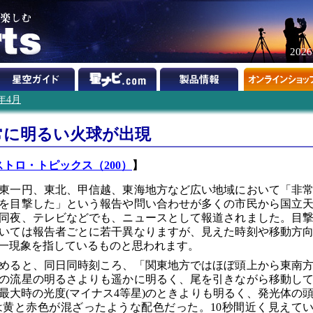
202
6年4月
常に明るい火球が出現
ストロ・トピックス（200）
】
、関東一円、東北、甲信越、東海地方など広い地域において「非
を目撃した」という報告や問い合わせが多くの市民から国立
同夜、テレビなどでも、ニュースとして報道されました。目
いては報告者ごとに若干異なりますが、見えた時刻や移動方
一現象を指しているものと思われます。
めると、同日同時刻ころ、「関東地方ではほぼ頭上から東南
の流星の明るさよりも遥かに明るく、尾を引きながら移動し
最大時の光度(マイナス4等星)のときよりも明るく、発光体の
黄と赤色が混ざったような配色だった。10秒間近く見えて