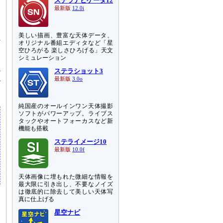
ステラナビゲータ12
最新版
12.0i
あ
明
美しい描画、豊富な天体データ、
外
オリジナル番組エディタなど「星
ま
空ひろがる 楽しさひろげる」天文
シミュレーション
ステラショット3
7
最新版
3.0o
ど
純国産のオールインワン天体撮影
ソフトがパワーアップ。ライブス
タックやオートフォーカスなど新
機能も搭載
ステライメージ10
最新版
10.0f
天体画像に埋もれた微細な情報を
最大限に引き出し、不要なノイズ
は徹底的に除去して美しい天体写
真に仕上げる
星空ナビ