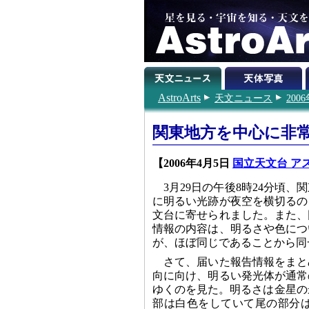
AstroArts
天文ニュース
200
関東地方を中心に非
【2006年4月5日
国立天文台 ア
3月29日の午後8時24分頃
に明るい光跡が夜空を横切るの
文台に寄せられました。また、
情報の内容は、明るさや色につ
が、ほぼ同じであることから同
さて、届いた報告情報をまと
向に向け、明るい発光体が通常
ゆくのを見た。明るさは金星の
部は白色をしていて尾の部分は