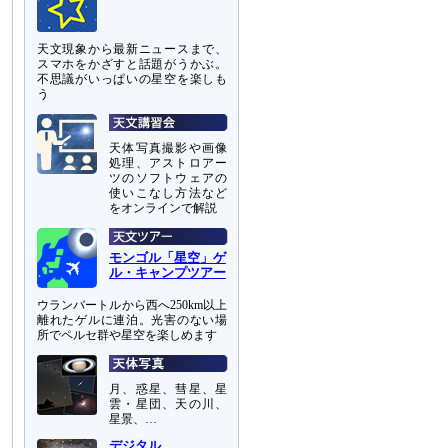
天文現象から最新ニュースまで、
スマホをかざすと話題がうかぶ。
不思議がいっぱいの星空を楽しも
う
天体写真撮影や画像
処理、アストロアー
ツのソフトウェアの
使いこなし方法など
をオンラインで解説
モンゴル「星空」ゲ
ル・キャンプツアー
ウランバートルから西へ250km以上
離れたゲルに連泊。光害のない場
所でペルセ群や星空を楽しめます
月、惑星、彗星、星
雲・星団、天の川、
星景、…
デジタル