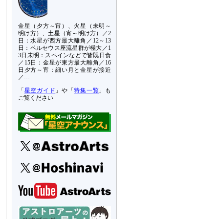
金星（夕方～宵）、火星（未明～
明け方）、土星（宵～明け方）／2
日：水星が西方最大離角／12～13
日：ペルセウス座流星群が極大／1
3日未明：スペインなどで皆既日食
／15日：金星が東方最大離角／16
日夕方～宵：細い月と金星が接近
／…
「
星空ガイド
」や「
特集一覧
」も
ご覧ください