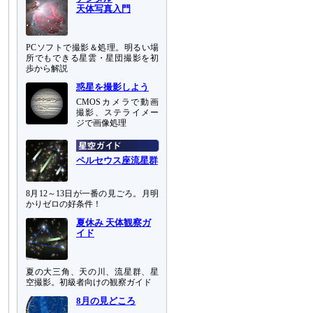
天体写真入門
PCソフトで撮影＆処理。明るい場
所でもできる星雲・星団撮影を初
歩から解説
惑星を撮影しよう
CMOSカメラで動画
撮影、ステライメー
ジで画像処理
ペルセウス座流星群
8月12～13日が一番の見ごろ。月明
かりゼロの好条件！
夏休み 天体観察ガ
イド
夏の大三角、天の川、流星群、星
空撮影。初級者向けの観察ガイド
8月の見どころ