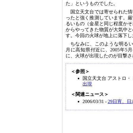
た」というものでした。
国立天文台では寄せられた情
ったと強く推測しています。厳
るいもの（金星と同じ程度かそ
からやってきた物質が大気中と
す。今回の火球が地上に落下し
ちなみに、このような明るい
月に高知県付近に、2005年
に、火球が出現したのが目撃さ
＜参照＞
国立天文台 アストロ・
出現
＜関連ニュース＞
2006/03/31 -
29日宵、