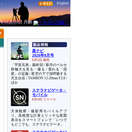
English
6年08月09日
月齢
星ナビ
2026年9月号
8月5日 発売
「宇宙兄弟」最終回 / 新月のペルセ
群極大を見る・撮る / 変わる「惑
星」の定義 / 星空の下で深呼吸する
天文台浴 / TAMRON 12-20mm F2.8 /
常
ほか
天
ステラナビゲータ・
撃
モバイル
向
8月4日 リリース
天体観察・撮影用モバイルアプ
方
リ。高精度な計算とリッチな星図
て
表示をスマートフォンで「いつで
頭
もどこでも、ステラナビゲータ」
い