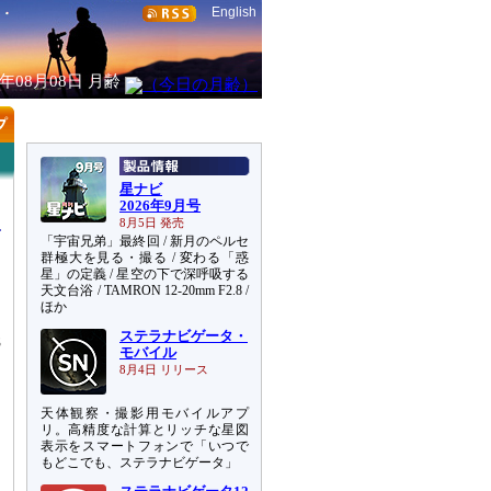
English
6年08月08日
月齢
星ナビ
2026年9月号
8月5日 発売
「宇宙兄弟」最終回 / 新月のペルセ
群極大を見る・撮る / 変わる「惑
星」の定義 / 星空の下で深呼吸する
天文台浴 / TAMRON 12-20mm F2.8 /
ー
ほか
に
ステラナビゲータ・
8
モバイル
8月4日 リリース
天体観察・撮影用モバイルアプ
リ。高精度な計算とリッチな星図
表示をスマートフォンで「いつで
もどこでも、ステラナビゲータ」