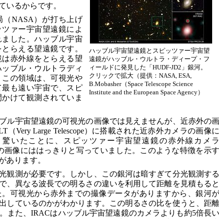
ているからです。
（NASA）が打ち上げ
ッツァー宇宙望遠鏡によ
れました。ハッブル宇宙
をとらえる望遠鏡です。
ハッブル宇宙望遠鏡とスピッツァー宇宙望
鏡は赤外線をとらえる望
遠鏡がハッブル・ウルトラ・ディープ・フ
ィールドに発見した「HUDF-JD2」銀河。
ハッブル・ウルトラディ
クリックで拡大（提供：NASA, ESA,
。この領域は、可視光や
B.Mobasher（Space Telescope Science
て最も遠い宇宙で、スピ
Institute and the European Space Agency）
間かけて観測されていま
ブル宇宙望遠鏡の可視光の画像では見えませんが、近赤外の
ery Large Telescope）に搭載された近赤外カメラの画像
。驚いたことに、スピッツァー宇宙望遠鏡の赤外線カメ
ay Camera）の画像にははっきりと写っていました。このような特徴を示
があります。
光観測が必要です。しかし、この銀河は暗すぎて分光観測す
で、異なる波長での明るさの違いを利用して距離を見積もる
た。可視光から赤外までの撮像データがありますから、銀河
出しているのかがわかります。この明るさの比を使うと、距
。また、IRACはハッブル宇宙望遠鏡のカメラよりも約5倍長