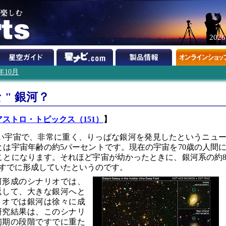
202
5年10月
 " 銀河？
アストロ・トピックス（151）
】
い宇宙で、非常に重く、りっぱな銀河を発見したというニュ
とは宇宙年齢の約5パーセントです。現在の宇宙を70歳の人間
ことになります。それほど宇宙が幼かったときに、銀河系の約
すでに形成していたというのです。
河形成のシナリオでは、
返して、大きな銀河へと
リオでは銀河は徐々に成
研究結果は、このシナリ
初期の段階ですでに重た