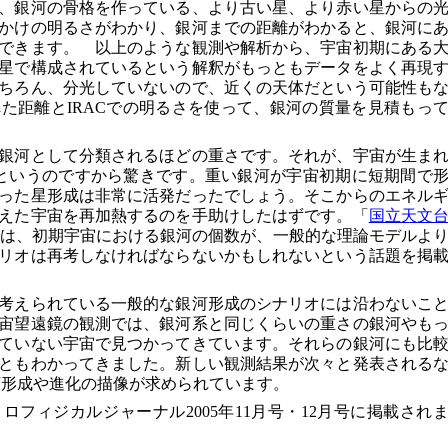
、銀河の骨格を作っている、より古い星、より赤い星からの
かけの明るさがわかり、銀河までの距離がわかると、銀河に
できます。 以上のような観測や解析から、宇宙初期にある
星で構成されているという解釈がもっともデータをよく再現
ちろん、分光していないので、近くの天体だという可能性も
た距離とIRACでの明るさを使って、銀河の質量を見積もっ
銀河として分類されるほどの重さです。それが、宇宙が生ま
というのですから驚きです。重い銀河が宇宙初期に短期間で
った星形成は非常に活発だったでしょう。そこからのエネル
えた宇宙を再加熱するのを手助けしたはずです。「
国立天文
は、初期宇宙における銀河の個数が、一般的な理論モデルよ
リオは再考しなければならないかもしれないという話題を掲
考えられている一般的な銀河形成のシナリオには沿わないこ
宙望遠鏡の観測では、銀河系と同じくらいの重さの銀河やも
っていない宇宙で見つかってきています。それらの銀河にも比
ともわかってきました。新しい観測結果が次々と発表される
河形成や進化の描像が求められています。
フィジカルジャーナル2005年11月号・12月号に掲載され