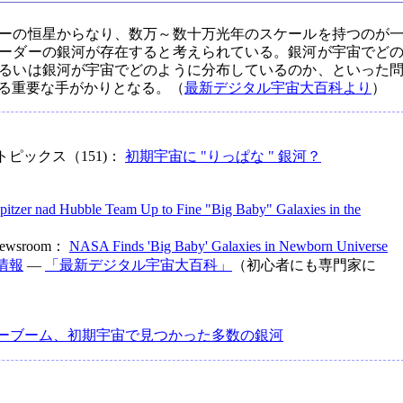
ーの恒星からなり、数万～数十万光年のスケールを持つのが
ーダーの銀河が存在すると考えられている。銀河が宇宙でど
るいは銀河が宇宙でどのように分布しているのか、といった
る重要な手がかりとなる。（
最新デジタル宇宙大百科より
）
ピックス（151)：
初期宇宙に "りっぱな " 銀河？
pitzer nad Hubble Team Up to Fine "Big Baby" Galaxies in the
e Newsroom：
NASA Finds 'Big Baby' Galaxies in Newborn Universe
情報
―
「最新デジタル宇宙大百科」
（初心者にも専門家に
ーブーム、初期宇宙で見つかった多数の銀河