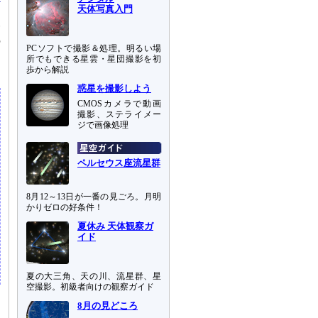
天体写真入門
一
の
PCソフトで撮影＆処理。明るい場
問
所でもできる星雲・星団撮影を初
歩から解説
惑星を撮影しよう
CMOSカメラで動画
撮影、ステライメー
ジで画像処理
ペルセウス座流星群
8月12～13日が一番の見ごろ。月明
かりゼロの好条件！
夏休み 天体観察ガ
イド
夏の大三角、天の川、流星群、星
空撮影。初級者向けの観察ガイド
8月の見どころ