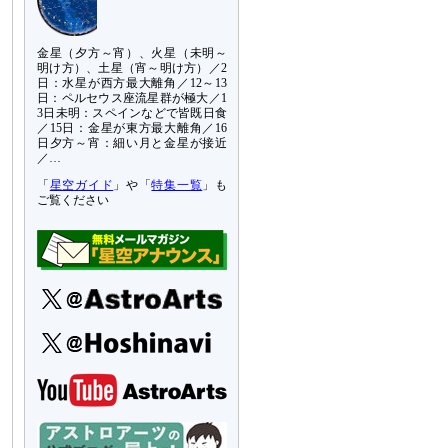
金星（夕方～宵）、火星（未明～
明け方）、土星（宵～明け方）／2
日：水星が西方最大離角／12～13
日：ペルセウス座流星群が極大／1
3日未明：スペインなどで皆既日食
／15日：金星が東方最大離角／16
日夕方～宵：細い月と金星が接近
／…
「
星空ガイド
」や「
特集一覧
」も
ご覧ください