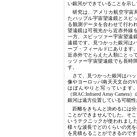
い銀河ができていることを示し
研究は、アメリカ航空宇宙局
たハッブル宇宙望遠鏡とスピ
る観測データを合わせて行わ
望遠鏡は可視光から近赤外線
一方、スピッツァー宇宙望遠
遠鏡です。見つかった銀河は
ープ・フィールドにあります
近赤外でとらえた人類にとっ
ッツァー宇宙望遠鏡でも長時
す。
さて、見つかった銀河はハッ
像やヨーロッパ南天天文台のVLT（V
はぼんやりと写っています
（IRAC:Infrared Arr
銀河は遠方位置している可能性
距離をきちんと決めるには分
ことができませんでした。そこ
いうテクニックが使われまし
様々な波長でどのくらいの光を
を見積もることができるのです