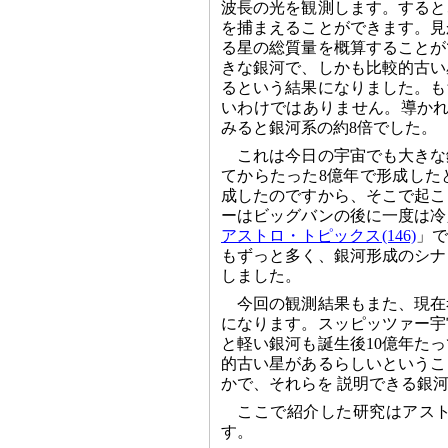
波長の光を観測します。すると
を捕まえることができます。見
る星の総質量を概算することが
きな銀河で、しかも比較的古い
るという結果になりました。も
いわけではありません。導かれ
みると銀河系の約8倍でした。
これは今日の宇宙でも大きな
てからたった8億年で形成した
成したのですから、そこで起こ
ーはビッグバンの後に一度は冷
アストロ・トピックス(146)
」で
もずっと多く、銀河形成のシナ
しました。
今回の観測結果もまた、現在
になります。スッピッツァー宇
と軽い銀河も誕生後10億年た
的古い星があるらしいというこ
かで、それらを 説明できる銀
ここで紹介した研究はアストロ
す。