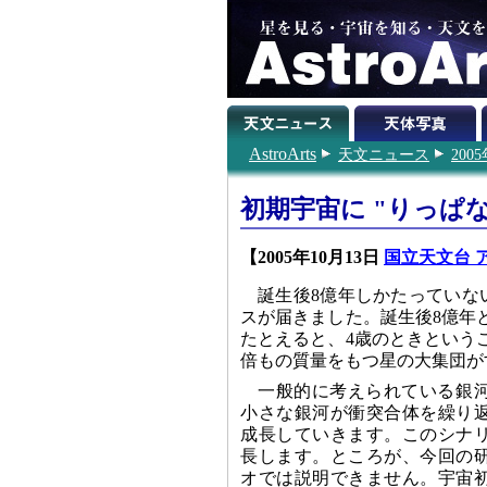
AstroArts
天文ニュース
200
初期宇宙に "りっぱな
【2005年10月13日
国立天文台 
誕生後8億年しかたっていな
スが届きました。誕生後8億年
たとえると、4歳のときという
倍もの質量をもつ星の大集団が
一般的に考えられている銀
小さな銀河が衝突合体を繰り
成長していきます。このシナ
長します。ところが、今回の
オでは説明できません。宇宙