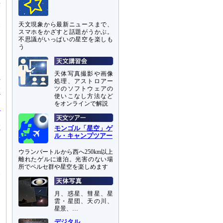
光
あ
大
天文現象から最新ニュースまで、
スマホをかざすと話題がうかぶ。
す
不思議がいっぱいの星空を楽しも
な
う
て
天体写真撮影や画像
れ
処理、アストロアー
形
ツのソフトウェアの
使いこなし方法など
ギ
をオンラインで解説
台
り
載
モンゴル「星空」ゲ
ル・キャンプツアー
と
ウランバートルから西へ250km以上
離れたゲルに連泊。光害のない場
っ
所でペルセ群や星空を楽しめます
較
な
月、惑星、彗星、星
雲・星団、天の川、
ま
星景、…
デジタル