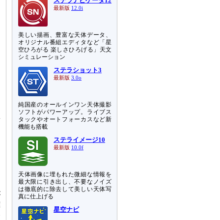
ステラナビゲータ12
最新版
12.0i
美しい描画、豊富な天体データ、
オリジナル番組エディタなど「星
空ひろがる 楽しさひろげる」天文
シミュレーション
ステラショット3
最新版
3.0o
純国産のオールインワン天体撮影
ソフトがパワーアップ。ライブス
タックやオートフォーカスなど新
画
機能も搭載
に
ステライメージ10
ラ
最新版
10.0f
す
る
天体画像に埋もれた微細な情報を
最大限に引き出し、不要なノイズ
と
は徹底的に除去して美しい天体写
が
真に仕上げる
離
星空ナビ
い