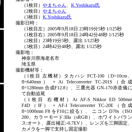
（1枚目）
やまちゃん
、
K.Yoshikazu氏
（2枚目）
やまちゃん
（3枚目）
K.Yoshikazu氏
撮影日時：
（1枚目左）2005年9月18日 23時19分5秒 1/125秒
（1枚目右）2005年9月18日 24時42分48秒 1/125秒
（2枚目）23時19分5秒、露出 1/125秒
（3枚目）24時42分48秒、露出 1/125秒
撮影地：
神奈川県海老名市
埼玉県
撮影機材等：
（1枚目 左機材）タカハシ FCT-100（D=10cm
fl=640mm） + Ai Teleconverter TC-201S（合
fl=1280mm 合成F12.8）、三鷹光器 GN-170赤道儀
て自動追尾
（1枚目 右機材）Ai AF-S Nikkor ED 500m
F4D（IF） + AF-I Teleconverter TC-20E（合
fl=1000mm F8 をF10に絞る）、 ニコン D70s（IS
200、カラーモード:IIIa（sRGB）、ホワイトバラ
ス:オート、露出補正:-0.7EV）、レンズを三脚固定
カメラを一脚で支持し固定撮影