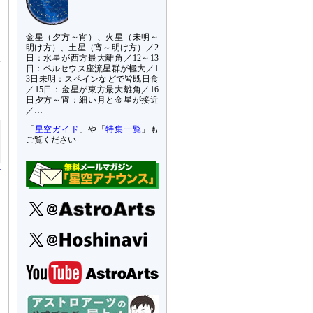
金星（夕方～宵）、火星（未明～
明け方）、土星（宵～明け方）／2
日：水星が西方最大離角／12～13
V
日：ペルセウス座流星群が極大／1
3日未明：スペインなどで皆既日食
／15日：金星が東方最大離角／16
日夕方～宵：細い月と金星が接近
／…
「
星空ガイド
」や「
特集一覧
」も
ご覧ください