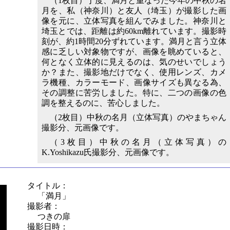
（1枚目）丁度、満月と重なった今年の中秋の名
月を、私（神奈川）と友人（埼玉）が撮影した画
像を元に、立体写真を組んでみました。神奈川と
埼玉とでは、距離は約60km離れています。撮影時
刻が、約1時間20分ずれています。満月と言う立体
感に乏しい対象物ですが、画像を眺めていると、
何となく立体的に見えるのは、気のせいでしょう
か？また、撮影地だけでなく、使用レンズ、カメ
ラ機種、カラーモード、画像サイズも異なる為、
その調整に苦労しました。特に、二つの画像の色
調を整えるのに、苦心しました。
（2枚目）中秋の名月（立体写真）のやまちゃん
撮影分、元画像です。
（3枚目）中秋の名月（立体写真）の
K.Yoshikazu氏撮影分、元画像です。
タイトル：
「満月」
撮影者：
つきの扉
撮影日時：