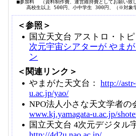
　■参加料  （資料制作費、運営維持費としてお願い致し
＜参照＞
国立天文台 アストロ・トピッ
次元宇宙シアターが やま
ン
＜関連リンク＞
やまがた天文台：
http://ast
u.ac.jp/yao/
NPO法人小さな天文学者の
www.kj.yamagata-u.ac.jp/shote
国立天文台 4次元デジタル
http://4d2u.nao.ac.jp/