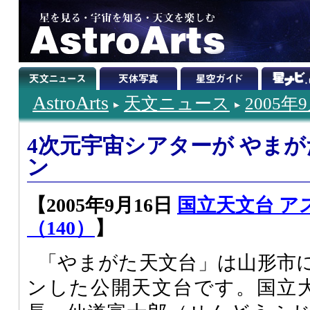
AstroArts
天文ニュース
2005年
4次元宇宙シアターが やま
ン
【2005年9月16日
国立天文台 ア
（140）
】
「やまがた天文台」は山形市に2
ンした公開天文台です。国立大