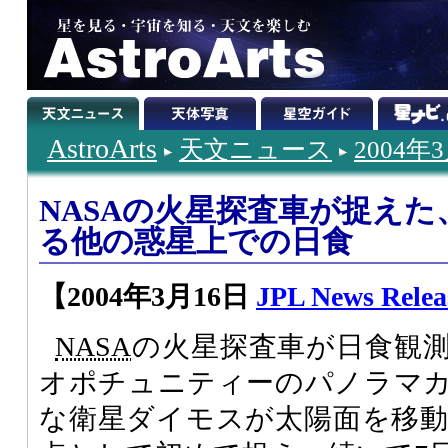
AstroArts
天文ニュース
2004年
NASAの火星探査車が捉え
る他の惑星上での日食
【2004年3月16日
JPL News Relea
NASA
の火星探査車が日食観測
オポチュニティーのパノラマ
な衛星ダイモスが太陽面を移