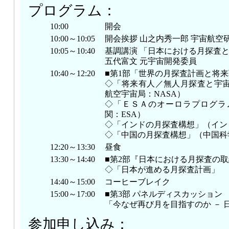
プログラム：
10:00
開会
10:00～10:05
開会挨拶 山之内秀一郎 宇宙航空
10:05～10:40
基調講演 「日本における月探査
五代富文 元宇宙開発委員
10:40～12:20
■第1部「世界の月探査計画と将
◇「将来有人／無人月探査と宇
航空宇宙局：NASA）
◇「ＥＳＡのオーロラプログラ
関：ESA）
◇「インドの月探査構想」（インド
◇「中国の月探査構想」（中国科
12:20～13:30
昼食
13:30～14:40
■第2部『日本における月探査の取
◇「日本が進める月探査計画」
14:40～15:00
コーヒーブレイク
15:00～17:00
■第3部 パネルディスカッション
「今なぜ再び月を目指すのか － 
参加申し込み：