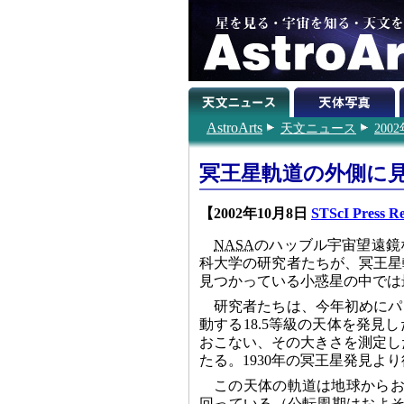
AstroArts
天文ニュース
200
冥王星軌道の外側に
【2002年10月8日
STScI Press Re
NASA
のハッブル宇宙望遠鏡
科大学の研究者たちが、冥王星
見つかっている小惑星の中では
研究者たちは、今年初めにパ
動する18.5等級の天体を発見
おこない、その大きさを測定した
たる。1930年の冥王星発見
この天体の軌道は地球からおよ
回っている（公転周期はおよそ