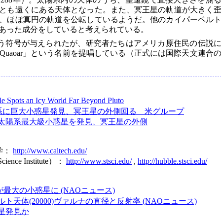
とも遠くにある天体となった。また、冥王星の軌道が大きく
、ほぼ真円の軌道を公転しているようだ。他のカイパーベル
あった成分をしていると考えられている。
0という符号が与えられたが、研究者たちはアメリカ原住民の伝説
uaoar」という名前を提唱している（正式には国際天文連合
e Spots an Icy World Far Beyond Pluto
系に巨大小惑星発見、冥王星の外側回る 米グループ
太陽系最大級小惑星を発見、冥王星の外側
学：
http://www.caltech.edu/
Science Institute）：
http://www.stsci.edu/
,
http://hubble.stsci.edu/
76が最大の小惑星に (NAOニュース)
ト天体(20000)ヴァルナの直径と反射率 (NAOニュース)
星発見か