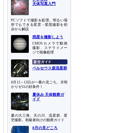
天体写真入門
PCソフトで撮影＆処理。明るい場
所でもできる星雲・星団撮影を初
歩から解説
惑星を撮影しよう
CMOSカメラで動画
撮影、ステライメー
ジで画像処理
ペルセウス座流星群
8月12～13日が一番の見ごろ。月明
かりゼロの好条件！
夏休み 天体観察ガ
イド
夏の大三角、天の川、流星群、星
空撮影。初級者向けの観察ガイド
8月の見どころ