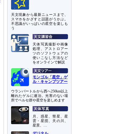
天文現象から最新ニュースまで、
スマホをかざすと話題がうかぶ。
不思議がいっぱいの星空を楽しも
う
天体写真撮影や画像
処理、アストロアー
ツのソフトウェアの
使いこなし方法など
をオンラインで解説
モンゴル「星空」ゲ
ル・キャンプツアー
ウランバートルから西へ250km以上
離れたゲルに連泊。光害のない場
所でペルセ群や星空を楽しめます
月、惑星、彗星、星
雲・星団、天の川、
星景、…
デジタル