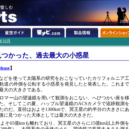
202
2年10月
見つかった、過去最大の小惑星
lease
】
などを使って太陽系の研究をおこなっていたカリフォルニア
軌道の外側を公転する小惑星を発見したと発表した。これま
最大の大きさである。
ロマー山の望遠鏡を用いて観測をおこない、へびつかい座を
した。そしてこの夏、ハッブル望遠鏡のACSカメラで追跡観測
のだ。直径はおよそ1300kmで、冥王星の約半分の大きさに
より後に見つかった天体としては最大の大きさだ。
そ65億kmも離れており、冥王星のさらに15億km以上外側
288年）。太陽系内の天体のうち、望遠鏡で直接大きさを測