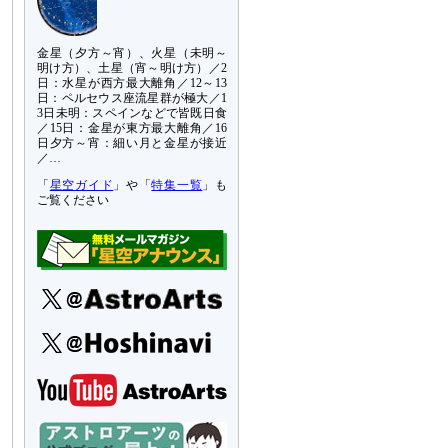
金星（夕方～宵）、火星（未明～
明け方）、土星（宵～明け方）／2
日：水星が西方最大離角／12～13
日：ペルセウス座流星群が極大／1
3日未明：スペインなどで皆既日食
／15日：金星が東方最大離角／16
日夕方～宵：細い月と金星が接近
／…
「
星空ガイド
」や「
特集一覧
」も
ご覧ください