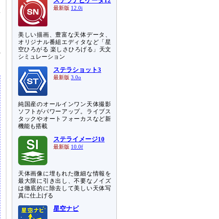
ステラナビゲータ12
歪
最新版
12.0i
ト
美しい描画、豊富な天体データ、
に
オリジナル番組エディタなど「星
空ひろがる 楽しさひろげる」天文
の
シミュレーション
ステラショット3
最新版
3.0o
純国産のオールインワン天体撮影
ソフトがパワーアップ。ライブス
タックやオートフォーカスなど新
機能も搭載
ステライメージ10
最新版
10.0f
天体画像に埋もれた微細な情報を
最大限に引き出し、不要なノイズ
は徹底的に除去して美しい天体写
真に仕上げる
星空ナビ