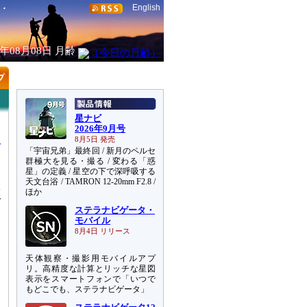
English
6年08月08日
月齢
星ナビ
2026年9月号
8月5日 発売
「宇宙兄弟」最終回 / 新月のペルセ
群極大を見る・撮る / 変わる「惑
星」の定義 / 星空の下で深呼吸する
天文台浴 / TAMRON 12-20mm F2.8 /
工
ほか
で
ステラナビゲータ・
モバイル
移
8月4日 リリース
を
天体観察・撮影用モバイルアプ
あ
リ。高精度な計算とリッチな星図
表示をスマートフォンで「いつで
もどこでも、ステラナビゲータ」
を
る