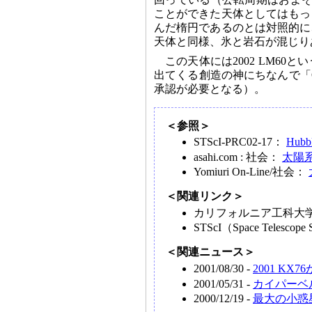
ことができた天体としてはもっ
んだ楕円であるのとは対照的に
天体と同様、氷と岩石が混じり
この天体には2002 LM6
出てくる創造の神にちなんで「Q
承認が必要となる）。
＜参照＞
STScI-PRC02-17：
Hubbl
asahi.com : 社会：
太陽
Yomiuri On-Line/社会：
＜関連リンク＞
カリフォルニア工科大
STScI
（Space Telescope 
＜関連ニュース＞
2001/08/30 -
2001 KX
2001/05/31 -
カイパーベル
2000/12/19 -
最大の小惑