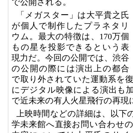
で公開される。
「メガスター」は大平貴之氏
が個人で制作したプラネタリ
ウム。最大の特徴は、170万個
もの星を投影できるという表
現力だ。今回の公開では、渋谷
の公開の際には演出上の都合
で取り外されていた運動系を
にデジタル映像による演出も
で近未来の有人火星飛行の再現
上映時間などの詳細は、以下
学未来館へ直接お問い合わせ