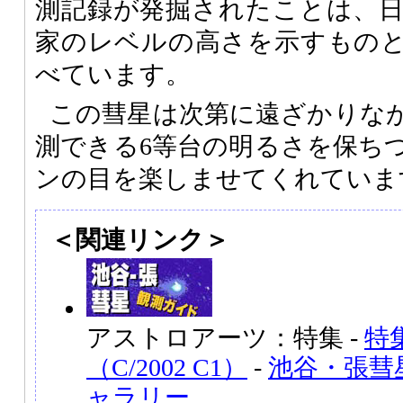
測記録が発掘されたことは、
家のレベルの高さを示すもの
べています。
この彗星は次第に遠ざかりな
測できる6等台の明るさを保ち
ンの目を楽しませてくれていま
＜関連リンク＞
アストロアーツ：特集 -
特
（C/2002 C1）
-
池谷・張彗星（
ャラリー