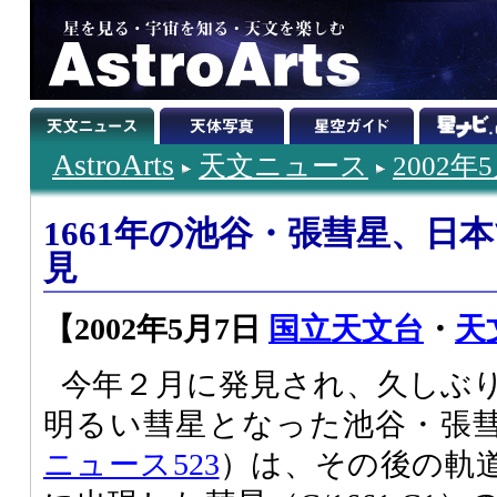
AstroArts
天文ニュース
2002年
1661年の池谷・張彗星、日
見
【2002年5月7日
国立天文台
・
天
今年２月に発見され、久しぶ
明るい彗星となった池谷・張彗星(C
ニュース523
）は、その後の軌道