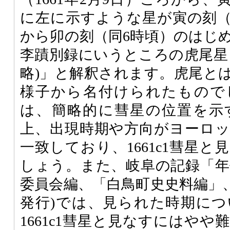
に左に示すような星が寅の刻（
から卯の刻（同6時頃）のはじ
李蹟別録にいうところの虎尾星
略)」と解釈されます。虎尾と
様子から名付けられたもので
は、簡略的に彗星の位置を示
上、出現時期や方向がヨーロ
一致しており、1661c1彗星
しょう。また、岐阜の記録「年
委員会編、「白鳥町史史料編」
発行)では、見られた時期に
1661c1彗星と見なすにはや