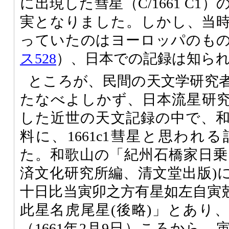
に出現した彗星（C/1661 C
実となりました。しかし、当
っていたのはヨーロッパのも
ス528
）、日本での記録は知ら
ところが、民間の天文学研究
たなべよしかず、日本流星研
した近世の天文記録の中で、
料に、1661c1彗星と思われ
た。和歌山の「紀州石橋家日乗
済文化研究所編、清文堂出版)
十日比当寅卯之方有星如左自寅
此星名虎尾星(後略)」とあり
（1661年2月9日）ころから