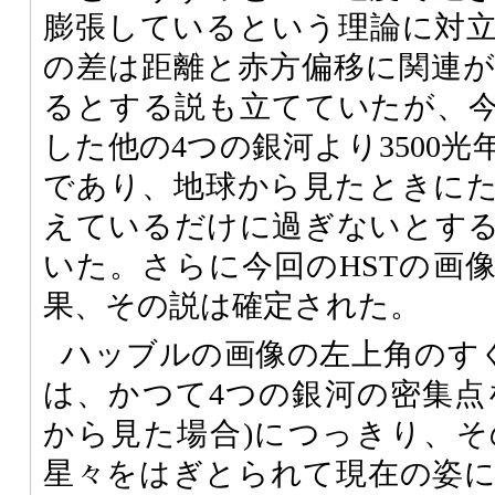
膨張しているという理論に対
の差は距離と赤方偏移に関連
るとする説も立てていたが、今で
した他の4つの銀河より3500
であり、地球から見たときに
えているだけに過ぎないとす
いた。さらに今回のHSTの画
果、その説は確定された。
ハッブルの画像の左上角のすぐ外
は、かつて4つの銀河の密集点
から見た場合)につっきり、
星々をはぎとられて現在の姿