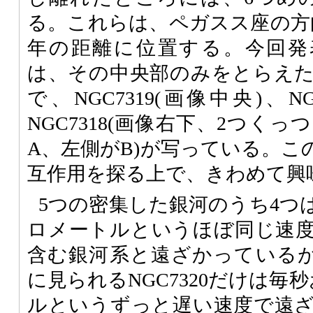
る。これらは、ペガスス座の方向
年の距離に位置する。今回発
は、その中央部のみをとらえ
で、NGC7319(画像中央)、NG
NGC7318(画像右下、2つく
A、左側がB)が写っている。こ
互作用を探る上で、きわめて興
5つの密集した銀河のうち4つは
ロメートルというほぼ同じ速
含む銀河系と遠ざかっているが
に見られるNGC7320だけは毎
ルというずっと遅い速度で遠