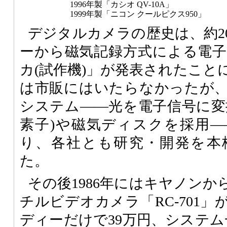
1996年製
「カシオ QV-10A」
1999年製
「ニコン クールピクス950」
デジタルカメラの歴史は、約20
ーから磁気記録方式による電
カ(試作機)」が発表されたこと
は市販にはいたらなかったが
システム――光を電子信号に変換
素子)や磁気ディスクを採用
り、各社とも研究・開発を本
た。
その後1986年にはキヤノン
チルビデオカメラ「RC-701
ディーだけで39万円、システム