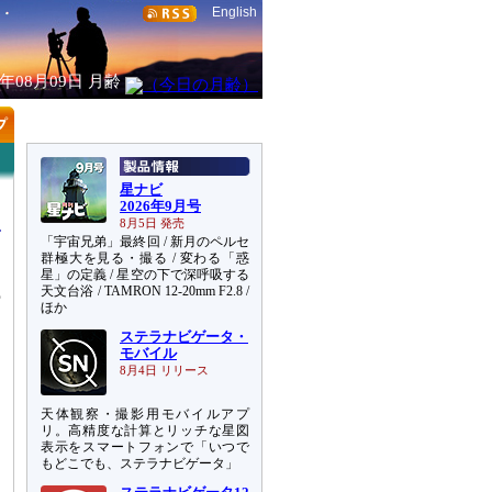
English
6年08月09日
月齢
星ナビ
2026年9月号
8月5日 発売
「宇宙兄弟」最終回 / 新月のペルセ
群極大を見る・撮る / 変わる「惑
星」の定義 / 星空の下で深呼吸する
天文台浴 / TAMRON 12-20mm F2.8 /
ー
ほか
ステラナビゲータ・
モバイル
8月4日 リリース
天体観察・撮影用モバイルアプ
リ。高精度な計算とリッチな星図
表示をスマートフォンで「いつで
もどこでも、ステラナビゲータ」