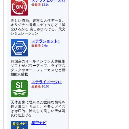
ステラナビゲータ12
最新版
12.0i
美しい描画、豊富な天体データ、
オリジナル番組エディタなど「星
空ひろがる 楽しさひろげる」天文
シミュレーション
ステラショット3
最新版
3.0o
純国産のオールインワン天体撮影
ソフトがパワーアップ。ライブス
タックやオートフォーカスなど新
機能も搭載
ステライメージ10
最新版
10.0f
天体画像に埋もれた微細な情報を
最大限に引き出し、不要なノイズ
は徹底的に除去して美しい天体写
真に仕上げる
こ
離
星空ナビ