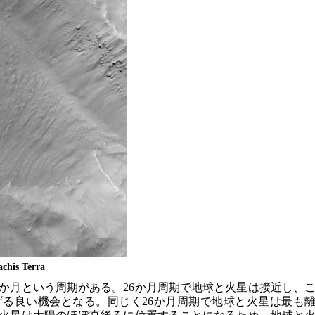
chis Terra
6か月という周期がある。26か月周期で地球と火星は接近し、
る良い機会となる。同じく26か月周期で地球と火星は最も