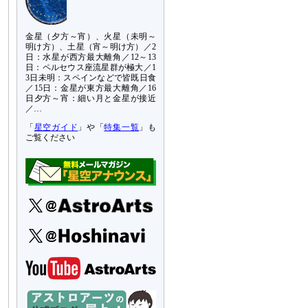
金星（夕方～宵）、火星（未明～
明け方）、土星（宵～明け方）／2
日：水星が西方最大離角／12～13
日：ペルセウス座流星群が極大／1
3日未明：スペインなどで皆既日食
／15日：金星が東方最大離角／16
日夕方～宵：細い月と金星が接近
／…
「
星空ガイド
」や「
特集一覧
」も
ご覧ください