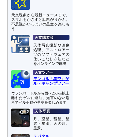
火
離
な
天文現象から最新ニュースまで、
スマホをかざすと話題がうかぶ。
不思議がいっぱいの星空を楽しも
イ
う
に
8
撮
天体写真撮影や画像
処理、アストロアー
、
ツのソフトウェアの
画
使いこなし方法など
画
をオンラインで解説
モンゴル「星空」ゲ
ル・キャンプツアー
ウランバートルから西へ250km以上
離れたゲルに連泊。光害のない場
所でペルセ群や星空を楽しめます
月、惑星、彗星、星
雲・星団、天の川、
星景、…
デジタル