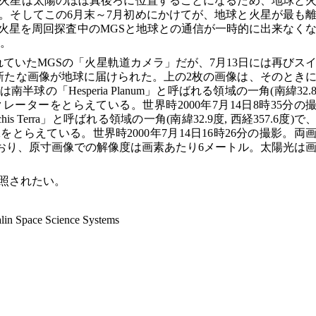
火星は太陽のほぼ真後ろに位置することになるため、地球と
。そしてこの6月末～7月初めにかけてが、地球と火星が最も
火星を周回探査中のMGSと地球との通信が一時的に出来なく
た。
れていたMGSの「火星軌道カメラ」だが、7月13日には再びス
は新たな画像が地球に届けられた。上の2枚の画像は、そのとき
球の「Hesperia Planum」と呼ばれる領域の一角(南緯32.
るクレーターをとらえている。世界時2000年7月14日8時35分の
 Terra」と呼ばれる領域の一角(南緯32.9度, 西経357.6度)で
とらえている。世界時2000年7月14日16時26分の撮影。両
ており、原寸画像での解像度は画素あたり6メートル。太陽光は
照されたい。
in Space Science Systems