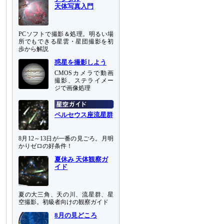
天体写真入門
PCソフトで撮影＆処理。明るい場
所でもできる星雲・星団撮影を初
歩から解説
惑星を撮影しよう
CMOSカメラで動画
撮影、ステライメー
ジで画像処理
ペルセウス座流星群
8月12～13日が一番の見ごろ。月明
かりゼロの好条件！
夏休み 天体観察ガ
イド
夏の大三角、天の川、流星群、星
空撮影。初級者向けの観察ガイド
8月の見どころ