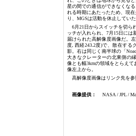
れ、このときは地球から見ると
星の間での通信ができなくなる
れる時期にあたったため、現在
り、MGSは活動を休止してい
6月21日からスイッチを切ら
ッチが入れられ、7月15日に
届けられた高解像度画像だ。左は南半
度, 西経243.2度)で、散在す
影。右は同じく南半球の「Noachis
大きなクレーターの北東側の縁を
像とも幅3kmの領域をとらえ
像左上から。
高解像度画像はリンク先を参
画像提供：
NASA / JPL / Mal