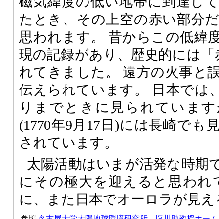
磁気緯度の低い地帯に到達し
たとき、その上空の赤い部分
思われます。 昔からこの低緯
現の記録があり、歴史的には「赤
れてきました。 遠方の火事と
伝えられています。 日本では
りまでときに見られていますが
(1770年9月17日)には長崎
されています。
太陽活動はいまが活発な時期で
にその極大を迎えると思われ
に、また日本でオーロラが見え
参照
名古屋大学太陽地球環境研究所、塩川助教授ホーム