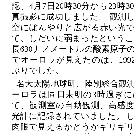
認、4月7日20時30分から23
真撮影に成功しました。 観測
空にぼんやりと広がる赤い光
て、しだいに弱まったというこ
長630ナノメートルの酸素原子
でオーロラが見えたのは、1992
ぶりでした。
名大太陽地球研、陸別総合観
ーロラは同日未明の3時過ぎ
て、観測室の自動観測、高感
光計に記録されていました。 
肉眼で見えるかどうかギリギ