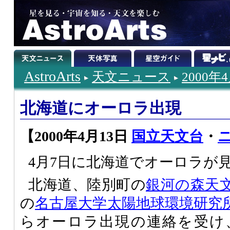
AstroArts
天文ニュース
2000年
北海道にオーロラ出現
【2000年4月13日
国立天文台
・
ニ
4月7日に北海道でオーロラが
北海道、陸別町の
銀河の森天
の
名古屋大学太陽地球環境研究
らオーロラ出現の連絡を受け