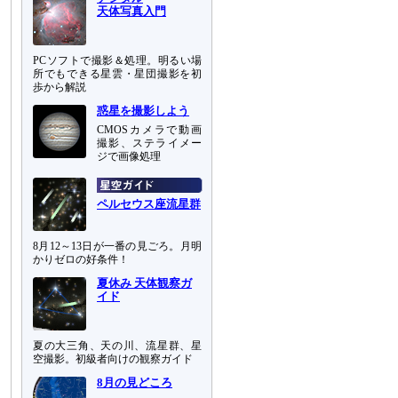
天体写真入門
PCソフトで撮影＆処理。明るい場
所でもできる星雲・星団撮影を初
歩から解説
惑星を撮影しよう
CMOSカメラで動画
撮影、ステライメー
ジで画像処理
ペルセウス座流星群
8月12～13日が一番の見ごろ。月明
かりゼロの好条件！
夏休み 天体観察ガ
イド
夏の大三角、天の川、流星群、星
空撮影。初級者向けの観察ガイド
8月の見どころ