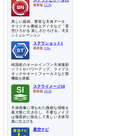
ステラナビゲータ12
最新版
12.0i
美しい描画、豊富な天体データ、
オリジナル番組エディタなど「星
空ひろがる 楽しさひろげる」天文
シミュレーション
ステラショット3
最新版
3.0o
純国産のオールインワン天体撮影
ソフトがパワーアップ。ライブス
タックやオートフォーカスなど新
機能も搭載
ステライメージ10
最新版
10.0f
天体画像に埋もれた微細な情報を
最大限に引き出し、不要なノイズ
は徹底的に除去して美しい天体写
真に仕上げる
星空ナビ