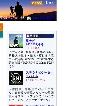
English
6年08月07日
月齢
星ナビ
2026年9月号
8月5日 発売
「宇宙兄弟」最終回 / 新月のペルセ
群極大を見る・撮る / 変わる「惑
星」の定義 / 星空の下で深呼吸する
天文台浴 / TAMRON 12-20mm F2.8 /
れ
ほか
ステラナビゲータ・
る
モバイル
の
8月4日 リリース
え
天体観察・撮影用モバイルアプ
リ。高精度な計算とリッチな星図
と
表示をスマートフォンで「いつで
もどこでも、ステラナビゲータ」