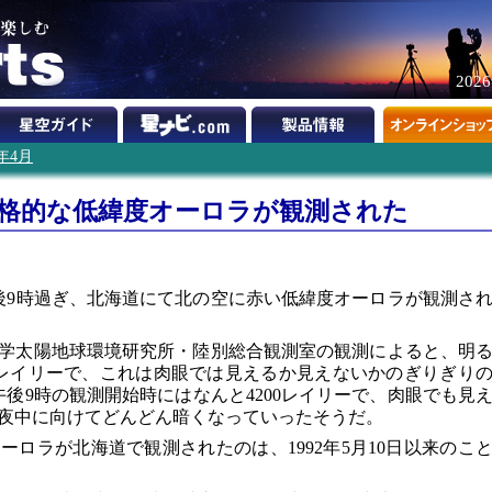
202
0年4月
本格的な低緯度オーロラが観測された
午後9時過ぎ、北海道にて北の空に赤い低緯度オーロラが観測さ
学太陽地球環境研究所・陸別総合観測室の観測によると、明
00レイリーで、これは肉眼では見えるか見えないかのぎりぎり
後9時の観測開始時にはなんと4200レイリーで、肉眼でも見
夜中に向けてどんどん暗くなっていったそうだ。
ロラが北海道で観測されたのは、1992年5月10日以来のこ