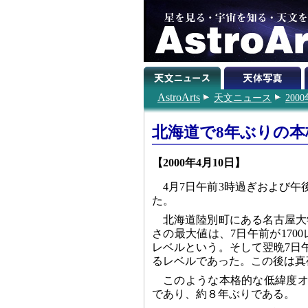
AstroArts
天文ニュース
200
北海道で8年ぶりの
【2000年4月10日】
4月7日午前3時過ぎおよび
た。
北海道陸別町にある名古屋大
さの最大値は、7日午前が17
レベルという。そして翌晩7日午
るレベルであった。この後は真
このような本格的な低緯度オー
であり、約８年ぶりである。