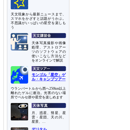
天文現象から最新ニュースまで、
スマホをかざすと話題がうかぶ。
不思議がいっぱいの星空を楽しも
う
天体写真撮影や画像
処理、アストロアー
ツのソフトウェアの
使いこなし方法など
をオンラインで解説
モンゴル「星空」ゲ
ル・キャンプツアー
ウランバートルから西へ250km以上
離れたゲルに連泊。光害のない場
所でペルセ群や星空を楽しめます
月、惑星、彗星、星
雲・星団、天の川、
星景、…
デジタル