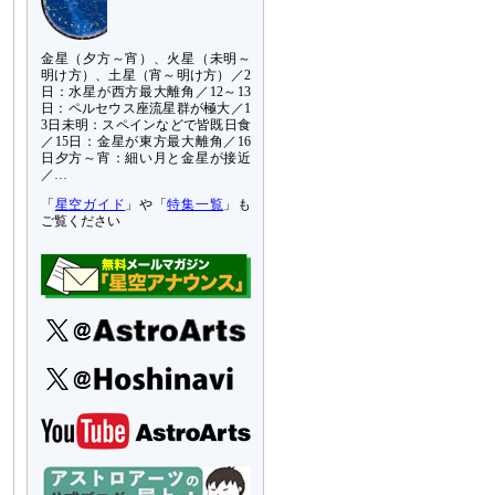
金星（夕方～宵）、火星（未明～
明け方）、土星（宵～明け方）／2
日：水星が西方最大離角／12～13
日：ペルセウス座流星群が極大／1
3日未明：スペインなどで皆既日食
／15日：金星が東方最大離角／16
日夕方～宵：細い月と金星が接近
／…
「
星空ガイド
」や「
特集一覧
」も
ご覧ください