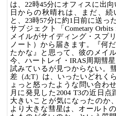
は、22時45分にオフィスに出向
日からの秋晴れは、まだ、続
と、23時57分に約1日前に送
サブジェクト「Cometary Orbits
メイルがサイディング・スプ
ノート）から届きます。『何
たかな』と思って、彼のメイ
今、ハートレイ・IRAS周期彗星（
試みているが見つからない。
差（
Δ
;T）は、いったいどれく
ょっと怒ったような問い合わせ
月に発見した2004 T3の近日点距
大きいことが気になったのか、
より大きな彗星は、オールト