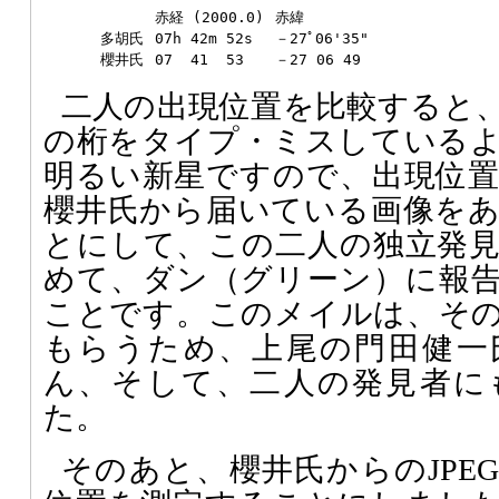
赤経 (2000.0)
赤緯
多胡氏
07h 42m 52s
－27ﾟ06'35"
櫻井氏
07 41 53
－27 06 49
二人の出現位置を比較すると
の桁をタイプ・ミスしている
明るい新星ですので、出現位
櫻井氏から届いている画像を
とにして、この二人の独立発
めて、ダン（グリーン）に報告し
ことです。このメイルは、そ
もらうため、上尾の門田健一
ん、そして、二人の発見者に
た。
そのあと、櫻井氏からのJPE