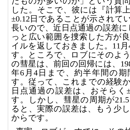
たものが多いのか」という質
した。そこで、彼には『計算
±0.12日であることが示され
長いので、近日点通過の誤差に
っと広い範囲を捜索した方が
イルを返しておきました。11月4
す。ところで、ロブにそのよ
の彗星は、前回の回帰には、1983
年6月4日まで、約半年間の
す。従って、これまでの経験
日点通過の誤差は、おそらく±0
す。しかし、彗星の周期が21.
ると、実際の誤差は、もう少
からです。