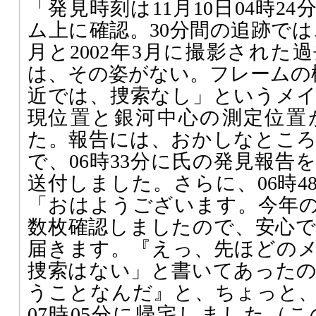
「発見時刻は11月10日04時2
ム上に確認。30分間の追跡では、
月と2002年3月に撮影された
は、その姿がない。フレームの極
近では、捜索なし」というメ
現位置と銀河中心の測定位置
た。報告には、おかしなとこ
で、06時33分に氏の発見報告
送付しました。さらに、06時4
「おはようございます。今年
数枚確認しましたので、安心
届きます。『えっ、先ほどの
捜索はない」と書いてあった
うことなんだ』と、ちょっと
07時05分に帰宅しました（