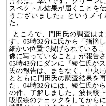
ければ、幸いです。グリーン
スペクトル結果が届くことを
うございました』というメイ
た。
ところで、門田氏の調査はま
す。03時32分に氏から「指摘
細かい位置で掲げられているこ
像に写っていること」が報告
03時43分にダンに『綾仁氏が
氏の報告は、まもなく、中央
とともに門田氏の調査結果を
た。04時32分には、綾仁氏か
の件、了解しました。波長較
吸収線のチェックをしてから