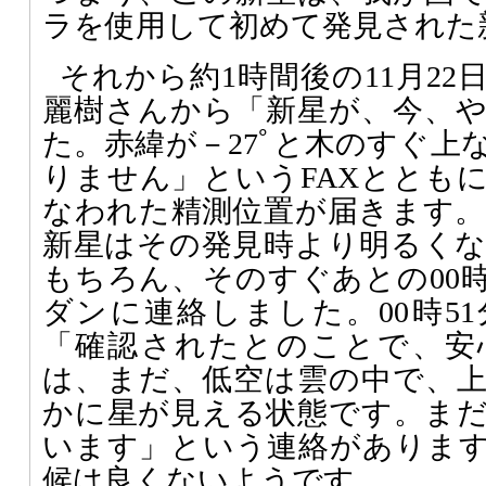
ラを使用して初めて発見された
それから約1時間後の11月22日
麗樹さんから「新星が、今、
た。赤緯が－27ﾟと木のすぐ上
りません」というFAXとともに
なわれた精測位置が届きます。女
新星はその発見時より明るく
もちろん、そのすぐあとの00時
ダンに連絡しました。00時5
「確認されたとのことで、安
は、まだ、低空は雲の中で、
かに星が見える状態です。ま
います」という連絡がありま
候は良くないようです。