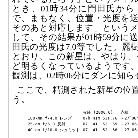
とき、01時34分に門田氏か
で、まもなく、位置・光度を
そのあと対応します」という
して、その結果が01時59分に
田氏の光度は7.0等でした。麗
とおり、この新星は、やはり、
ど明るくなっているようです
観測は、02時06分にダンに知
ここで、精測された新星の位
う。
赤経 (2000.0)
赤緯
180-mm f/4.0 レンズ
07h 41m 53s.76
－27ﾟ06
25-cm f/5.0 反射
07 41 53 .59
－27 06
40-cm f/10.0 シュミット
07 41 53 .56
－27 06