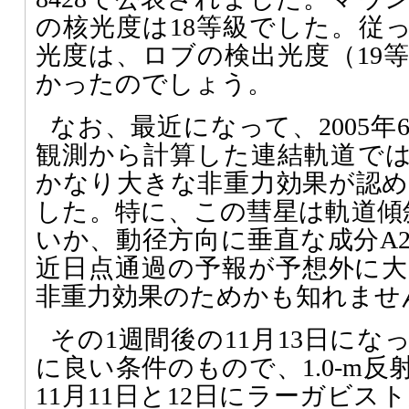
の核光度は18等級でした。従
光度は、ロブの検出光度（19
かったのでしょう。
なお、最近になって、2005
観測から計算した連結軌道で
かなり大きな非重力効果が認
した。特に、この彗星は軌道傾斜
いか、動径方向に垂直な成分A
近日点通過の予報が予想外に
非重力効果のためかも知れませ
その1週間後の11月13日に
に良い条件のもので、1.0-m
11月11日と12日にラーガビスト周