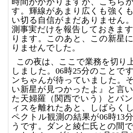
時間がかかりますが、こちら
す。輝線があまり広くも強く
い切る自信がまだありません
測事実だけを報告しておきま
ります。このあと、この新星
りませんでした。
この夜は、ここで業務を切り
しました。06時25分のことで
ンちゃんが待っていました。
い新星が見つかったよ』と言
た天婦羅（関西でいう）とパ
ィスを離れたあと、しばらく
ペクトル観測の結果が06時13
うです。ダンと綾仁氏との間