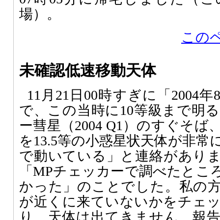
場）。
この
未確認低速移動天体
11月21日00時すぎに「200
で、この当時に10等級まで明
ー彗星（2004 Q1）のすぐそ
を13.5等の小惑星状天体が非
で動いている」と連絡があり
「MPチェッカーで調べたとこ
かった」のことでした。私の
が近くに来ていないかをチェ
り、天体は出てきません。報