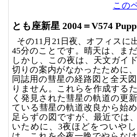
この
とも座新星 2004＝V574 Pupp
その11月21日夜、オフィスに
45分のことです。晴天は、ま
しかし、この夜は、天文ガイ
切りの案内がなかったために
同誌用の彗星の経路図と全天
りません。これらを作成する
く発見された彗星の軌道の更
ている彗星の軌道改良から始め
足らずの図ですが、最近では
いために、3夜ほどをついや
は、これを今夜一晩でやらな