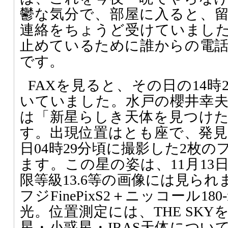
鬱な気分で、部屋に入ると、
連絡をちょうど受けていまし
止めているために誰からの電
です。
FAXを見ると、その日の14時
いていました。水戸の櫻井幸
は「新星らしき天体を見つけ
す。出現位置はとも座で、発見光度
日04時29分頃に撮影した2枚
ます。この星の姿は、11月13
限等級13.6等の画像には見ら
フジFinePixS2＋ニッコール180-
光。位置測定には、THE SK
星・小惑星・IRAS天体につい