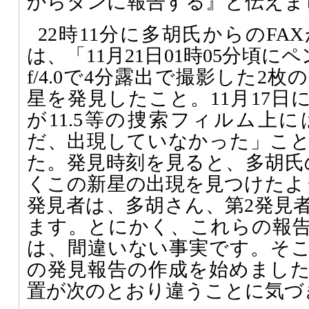
からダンに報告する』と伝えま
22時11分に多胡氏からのF
は、「11月21日01時05分頃に
f/4.0で4分露出で撮影した2
星を発見したこと。11月17日
が11.5等の捜索フィルム上
だ、出現していなかった」こ
た。発見時刻を見ると、多胡氏
くこの新星の出現を見つけたよ
発見者は、多胡さん、第2発見
ます。とにかく、これらの報
は、間違いない事実です。そ
の発見報告の作成を始めまし
置が次のとおり違うことに気づ