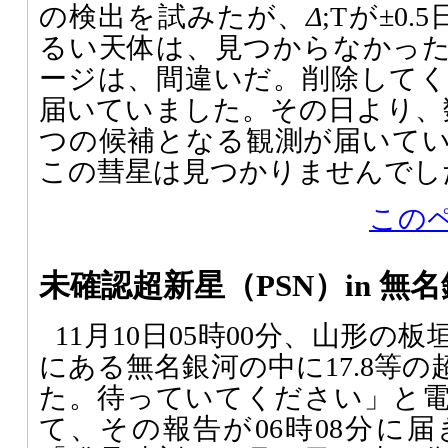
の検出を試みたが、
Δ
;Tが±0.
るい天体は、見つからなかっ
ージは、間違いだ。削除して
届いていました。その日より、
つの候補となる観測が届いて
この彗星は見つかりませんでし
この
未確認超新星（PSN）in 無
11月10日05時00分、山形の
にある無名銀河の中に17.8等
た。待っていてください」と
て、その報告が06時08分に