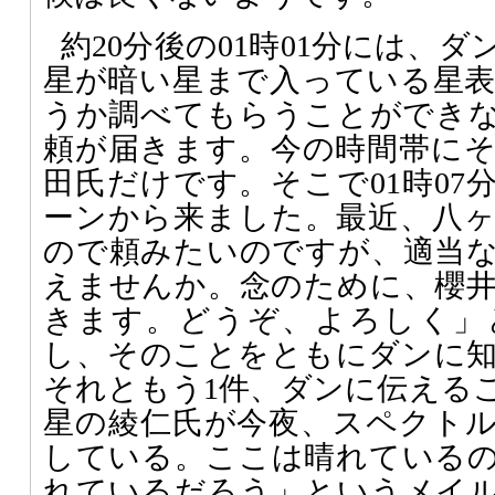
約20分後の01時01分には、
星が暗い星まで入っている星
うか調べてもらうことができ
頼が届きます。今の時間帯に
田氏だけです。そこで01時07
ーンから来ました。最近、八
ので頼みたいのですが、適当
えませんか。念のために、櫻
きます。どうぞ、よろしく」
し、そのことをともにダンに
それともう1件、ダンに伝える
星の綾仁氏が今夜、スペクト
している。ここは晴れている
れているだろう」というメイルを