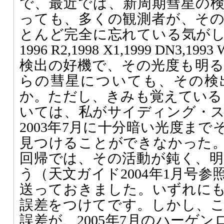
で、最近では、新周期彗星の
っても、多くの観測者が、そ
とんど完全に忘れている気が
1996 R2,1998 X1,1999 DN3,19
検出の好機で、その光度も明
らの彗星についても、その検
か。ただし、きみも覚えているとお
いては、私がサイディング・
2003年7月に十分暗い光度ま
見つけることができなかった
回帰では、その活動が鈍く、
う（天文ガイド2004年1月号
送っておきました。いずれに
誤差をつけてです。しかし、
誤差が、2005年7月のハーゲン