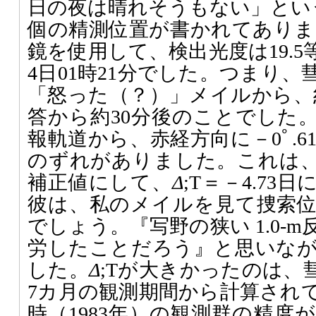
日の夜は晴れそうもない」とい
個の精測位置が書かれてありまし
鏡を使用して、検出光度は19.5
4日01時21分でした。つまり
「怒った（？）」メイルから、
答から約30分後のことでした
報軌道から、赤経方向に－0ﾟ.61
のずれがありました。これは
補正値にして、
Δ
;T＝－4.7
彼は、私のメイルを見て捜索
でしょう。『写野の狭い 1.0-
労したことだろう』と思いな
した。
Δ
;Tが大きかったのは、
7カ月の観測期間から計算され
時（1983年）の観測群の精度